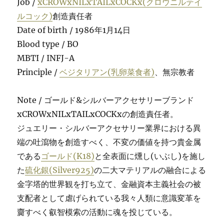
Job /
xCROWxNILxTAILxCOCKx(クロウニルテイ
ルコック)
創造責任者
Date of birth / 1986年1月14日
Blood type / BO
MBTI / INFJ-A
Principle /
ベジタリアン(乳卵菜食者)
、無宗教者
Note / ゴールド&シルバーアクセサリーブランド
xCROWxNILxTAILxCOCKxの創造責任者。
ジュエリー・シルバーアクセサリー業界における異
端の吐瀉物を創造すべく、不変の価値を持つ貴金属
である
ゴールド(K18)
と全表面に燻し(いぶし)を施し
た
硫化銀(Silver925)
の二大マテリアルの融合による
金字塔的世界観を打ち立て、金融資本主義社会の被
支配者として虐げられている我々人類に意識変革を
齎すべく叡智模索の活動に魂を投じている。