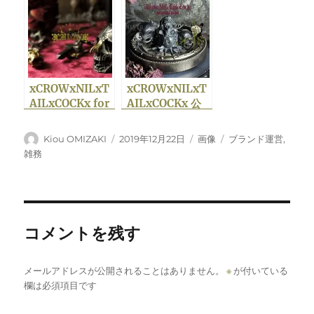
プの常時SSL化に
するブラックな事
成功
情
xCROWxNILxT
xCROWxNILxT
AILxCOCKx for
AILxCOCKx 公
DEVIL公式ウェ
式ブログ「金の頭
ブサイトリニュー
蓋・銀の頭蓋」リ
投
投
フ
カ
Kiou OMIZAKI
2019年12月22日
画像
ブランド運営
,
アルの福音
ニューアル
稿
稿
ォ
テ
雑務
者
日:
ー
ゴ
マ
リ
ッ
ー
ト
コメントを残す
メールアドレスが公開されることはありません。
※
が付いている
欄は必須項目です