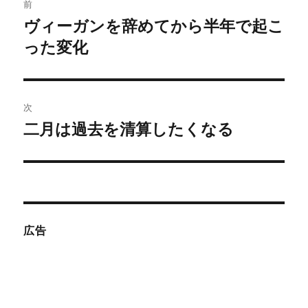
前
稿
ヴィーガンを辞めてから半年で起こ
前
の
った変化
ナ
投
ビ
稿:
ゲ
次
二月は過去を清算したくなる
次
ー
の
シ
投
稿:
ョ
ン
広告