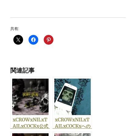
共有:
関連記事
xCROWxNILxT
xCROWxNILxT
AILxCOCKx公式
AILxCOCKxへの
オンラインショッ
お問い合わせに関