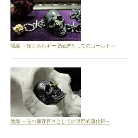
陽編 ～光エネルギー増殖炉としてのゴールド～
陰編 ～光の保存容器としての退廃的硫化銀～