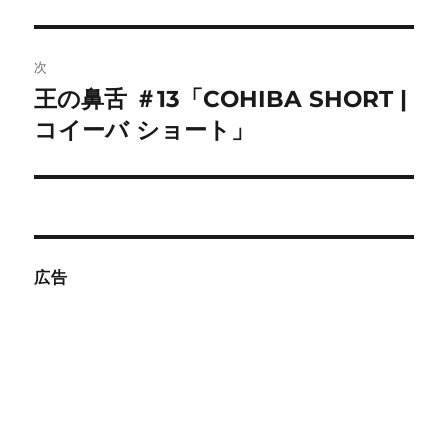
稿:
ゲ
次
ー
王の鼻舌 ＃13「COHIBA SHORT |
次
シ
の
コイーバ ショート」
投
ョ
稿:
ン
広告