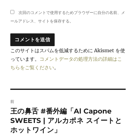
次回のコメントで使用するためブラウザーに自分の名前、メ
ールアドレス、サイトを保存する。
このサイトはスパムを低減するために Akismet を使
っています。
コメントデータの処理方法の詳細はこ
ちらをご覧ください
。
投
前
稿
王の鼻舌 #番外編「Al Capone
前
の
SWEETS | アルカポネ スイートと
ナ
投
ホットワイン」
ビ