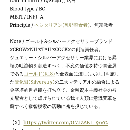
Date of birth / 1986年1月14日
Blood type / BO
MBTI / INFJ-A
Principle /
ベジタリアン(乳卵菜食者)
、無宗教者
Note / ゴールド&シルバーアクセサリーブランド
xCROWxNILxTAILxCOCKxの創造責任者。
ジュエリー・シルバーアクセサリー業界における異
端の吐瀉物を創造すべく、不変の価値を持つ貴金属
である
ゴールド(K18)
と全表面に燻し(いぶし)を施し
た
硫化銀(Silver925)
の二大マテリアルの融合による
金字塔的世界観を打ち立て、金融資本主義社会の被
支配者として虐げられている我々人類に意識変革を
齎すべく叡智模索の活動に魂を投じている。
【X】
https://twitter.com/OMIZAKI_9602