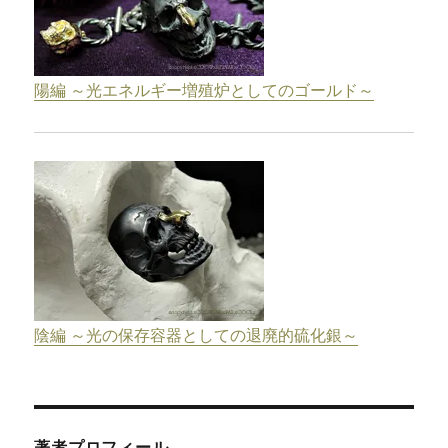
陽編 ～光エネルギー増殖炉としてのゴールド～
陰編 ～光の保存容器としての退廃的硫化銀～
著者プロフィール