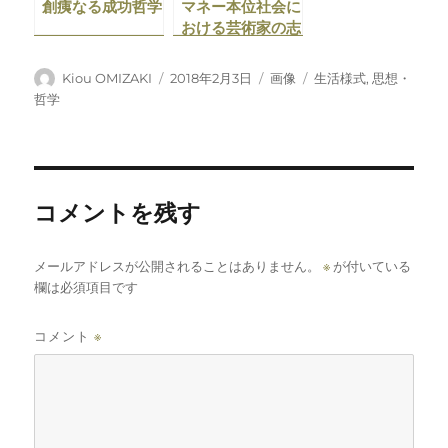
創痍なる成功哲学
マネー本位社会に
おける芸術家の志
し方
投
投
フ
カ
Kiou OMIZAKI
2018年2月3日
画像
生活様式
,
思想・
稿
稿
ォ
テ
哲学
者
日:
ー
ゴ
マ
リ
ッ
ー
ト
コメントを残す
メールアドレスが公開されることはありません。
※
が付いている
欄は必須項目です
コメント
※