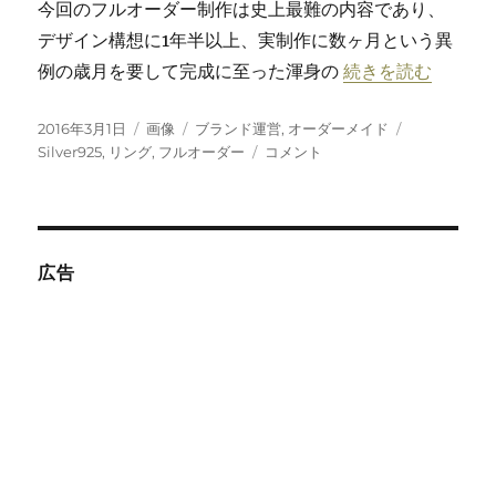
今回のフルオーダー制作は史上最難の内容であり、
デザイン構想に1年半以上、実制作に数ヶ月という異
“皮肉と厭世のフルオ
例の歳月を要して完成に至った渾身の
続きを読む
投
フ
カ
タ
2016年3月1日
画像
ブランド運営
,
オーダーメイド
稿
ォ
テ
皮
グ
Silver925
,
リング
,
フルオーダー
コメント
日:
ー
ゴ
肉
マ
リ
と
ッ
ー
厭
ト
世
の
広告
フ
ル
オ
ー
ダ
ー
シ
ル
バ