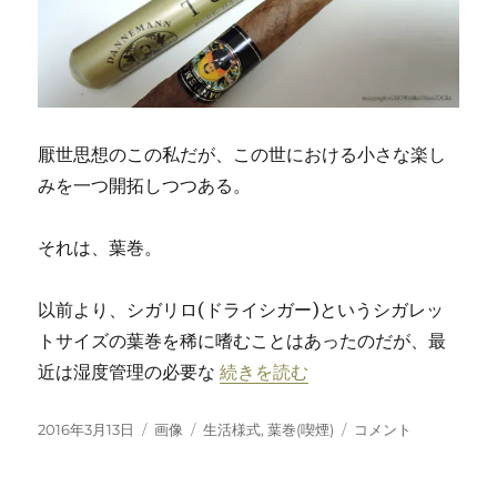
る
ブ
ラ
ッ
ク
な
厭世思想のこの私だが、この世における小さな楽し
事
みを一つ開拓しつつある。
情
に
それは、葉巻。
以前より、シガリロ(ドライシガー)というシガレッ
トサイズの葉巻を稀に嗜むことはあったのだが、最
“クリエイターとしての燻る葉巻の
近は湿度管理の必要な
続きを読む
投
フ
カ
ク
2016年3月13日
画像
生活様式
,
葉巻(喫煙)
コメント
稿
ォ
テ
リ
日:
ー
ゴ
エ