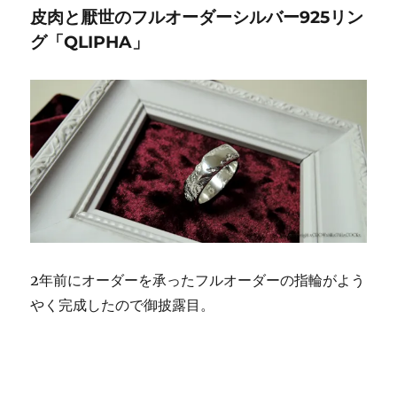
マ
リ
イ
皮肉と厭世のフルオーダーシルバー925リン
ッ
ー
タ
ト
ー
グ「QLIPHA」
と
し
て
の
燻
る
葉
巻
の
世
界
観
2年前にオーダーを承ったフルオーダーの指輪がよう
に
やく完成したので御披露目。