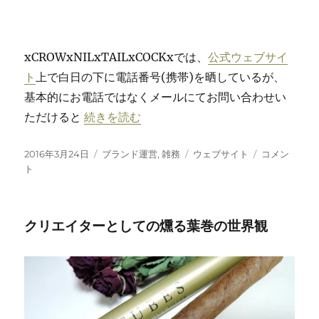
xCROWxNILxTAILxCOCKxでは、
公式ウェブサイ
ト
上で白日の下に電話番号(携帯)を晒しているが、
基本的にお電話ではなくメールにてお問い合わせい
“xCROWxNILxTAILxCOCKxへのお問
ただけると
続きを読む
投
カ
タ
xCROWxNIL
2016年3月24日
ブランド運営
,
雑務
ウェブサイト
コメン
稿
テ
グ
へ
ト
日:
ゴ
の
リ
お
ー
問
クリエイターとしての燻る葉巻の世界観
い
合
わ
せ
に
関
す