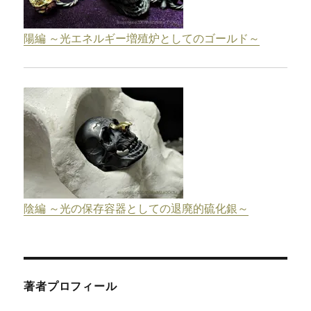
陽編 ～光エネルギー増殖炉としてのゴールド～
陰編 ～光の保存容器としての退廃的硫化銀～
著者プロフィール