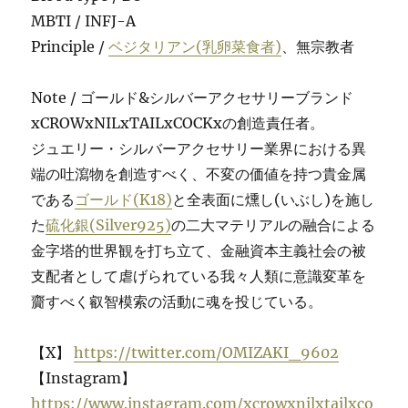
MBTI / INFJ-A
Principle /
ベジタリアン(乳卵菜食者)
、無宗教者
Note / ゴールド&シルバーアクセサリーブランド
xCROWxNILxTAILxCOCKxの創造責任者。
ジュエリー・シルバーアクセサリー業界における異
端の吐瀉物を創造すべく、不変の価値を持つ貴金属
である
ゴールド(K18)
と全表面に燻し(いぶし)を施し
た
硫化銀(Silver925)
の二大マテリアルの融合による
金字塔的世界観を打ち立て、金融資本主義社会の被
支配者として虐げられている我々人類に意識変革を
齎すべく叡智模索の活動に魂を投じている。
【X】
https://twitter.com/OMIZAKI_9602
【Instagram】
https://www.instagram.com/xcrowxnilxtailxco