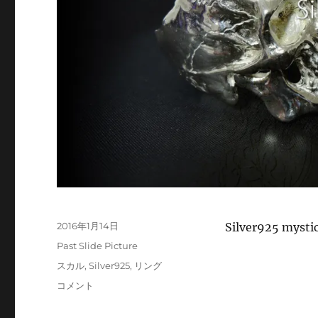
投
2016年1月14日
Silver925 mysti
稿
カ
Past Slide Picture
日:
テ
タ
スカル
,
Silver925
,
リング
ゴ
グ
Picture
コメント
リ
2
ー
に