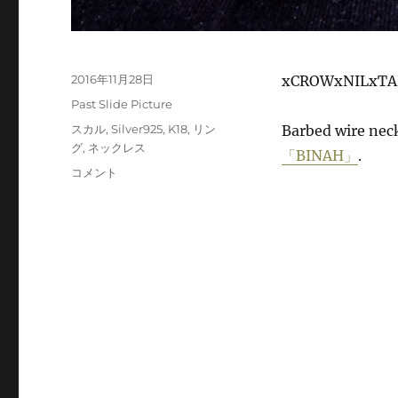
投
2016年11月28日
xCROWxNILxTAI
稿
カ
Past Slide Picture
日:
テ
タ
スカル
,
Silver925
,
K18
,
リン
Barbed wire nec
ゴ
グ
グ
,
ネックレス
「BINAH」
.
リ
Picture
コメント
ー
3
に