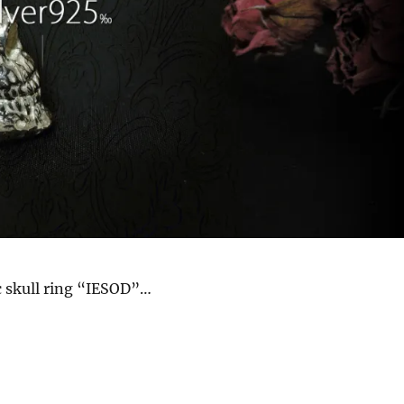
c skull ring “IESOD”…