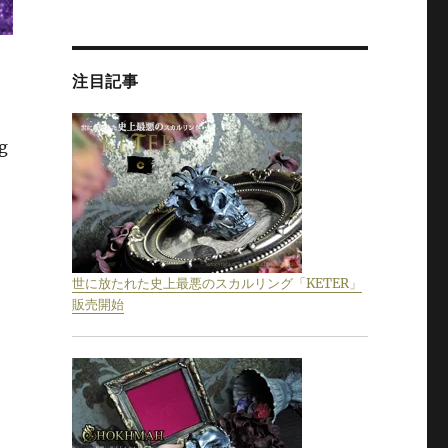
注目記事
g
世に放たれた史上最悪のスカルリング「KETER」
販売開始