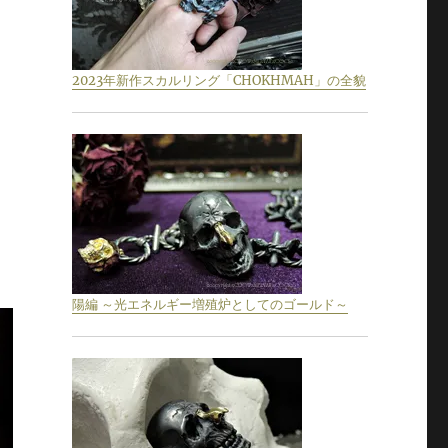
2023年新作スカルリング「CHOKHMAH」の全貌
陽編 ～光エネルギー増殖炉としてのゴールド～