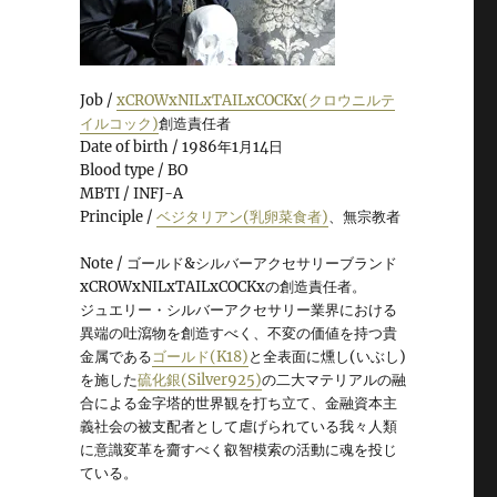
Job /
xCROWxNILxTAILxCOCKx(クロウニルテ
イルコック)
創造責任者
Date of birth / 1986年1月14日
Blood type / BO
MBTI / INFJ-A
Principle /
ベジタリアン(乳卵菜食者)
、無宗教者
Note / ゴールド&シルバーアクセサリーブランド
xCROWxNILxTAILxCOCKxの創造責任者。
ジュエリー・シルバーアクセサリー業界における
異端の吐瀉物を創造すべく、不変の価値を持つ貴
金属である
ゴールド(K18)
と全表面に燻し(いぶし)
を施した
硫化銀(Silver925)
の二大マテリアルの融
合による金字塔的世界観を打ち立て、金融資本主
義社会の被支配者として虐げられている我々人類
に意識変革を齎すべく叡智模索の活動に魂を投じ
ている。