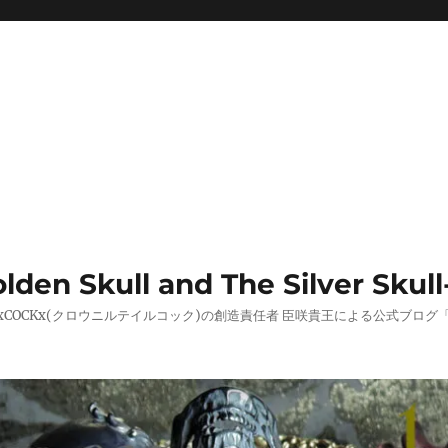
 Skull and The Silver Skull
AILxCOCKx(クロウニルテイルコック)の創造責任者 臣咲貴王による公式ブ