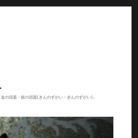
-
ログ「金の頭蓋・銀の頭蓋(きんのずがい・ぎんのずがい)」