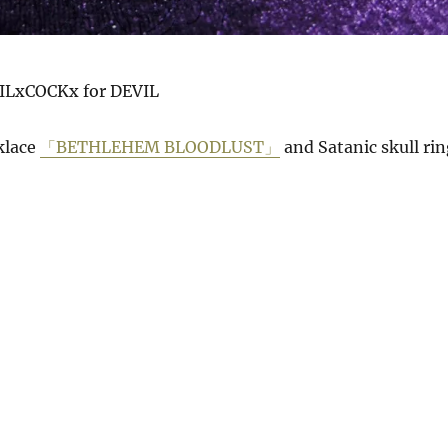
LxCOCKx for DEVIL
klace
「BETHLEHEM BLOODLUST」
and Satanic skull rin