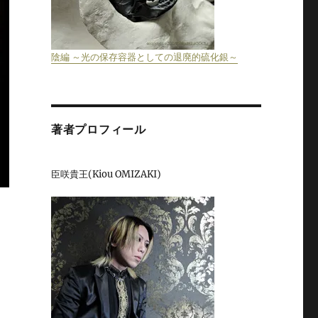
陰編 ～光の保存容器としての退廃的硫化銀～
著者プロフィール
臣咲貴王(Kiou OMIZAKI)