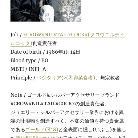
Job /
xCROWxNILxTAILxCOCKx(クロウニルテイ
ルコック)
創造責任者
Date of birth / 1986年1月14日
Blood type / BO
MBTI / INFJ-A
Principle /
ベジタリアン(乳卵菜食者)
、無宗教者
Note / ゴールド&シルバーアクセサリーブランド
xCROWxNILxTAILxCOCKxの創造責任者。
ジュエリー・シルバーアクセサリー業界における異
端の吐瀉物を創造すべく、不変の価値を持つ貴金属
である
ゴールド(K18)
と全表面に燻し(いぶし)を施し
た
硫化銀(Silver925)
の二大マテリアルの融合による