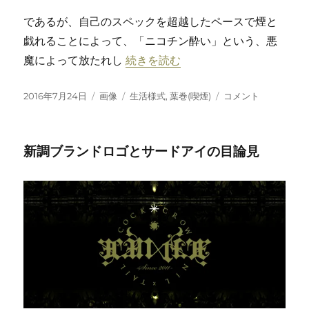
であるが、自己のスペックを超越したペースで煙と
戯れることによって、「ニコチン酔い」という、悪
“名刀サロメシガーカッターによるニ
魔によって放たれし
続きを読む
投
フ
カ
名
2016年7月24日
画像
生活様式
,
葉巻(喫煙)
コメント
稿
ォ
テ
刀
日:
ー
ゴ
サ
マ
リ
ロ
新調ブランドロゴとサードアイの目論見
ッ
ー
メ
ト
シ
ガ
ー
カ
ッ
タ
ー
に
よ
る