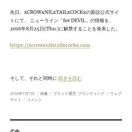
ニ
コ
先日、xCROWxNILxTAILxCOCKxの新設公式サイ
チ
トにて、 ニューライン「for DEVIL」の情報を、
ン
酔
2016年8月25日(Thu.)に解禁することを発表した。
い
の
https://xcrowxnilxtailxcockx.com
傾
向
と
対
策
に
“新調ブランドロゴとサードアイの
そして、それと同時に
続きを読む
投
フ
カ
タ
2016年7月7日
画像
ブランド運営
,
ブランディング
ウェブ
稿
新
ォ
テ
グ
サイト
コメント
日:
調
ー
ゴ
ブ
マ
リ
ラ
ッ
ー
ン
ト
ド
広告