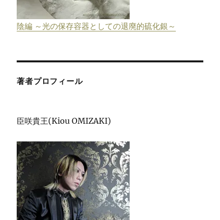
陰編 ～光の保存容器としての退廃的硫化銀～
著者プロフィール
臣咲貴王(Kiou OMIZAKI)