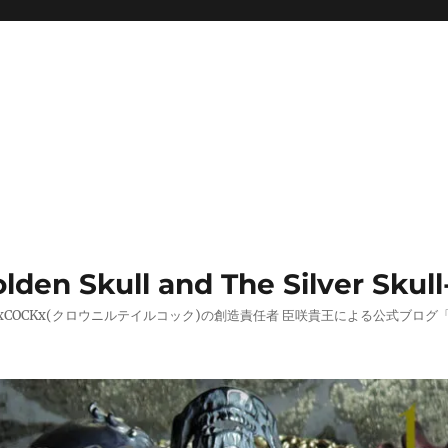
 Skull and The Silver Skull
AILxCOCKx(クロウニルテイルコック)の創造責任者 臣咲貴王による公式ブ