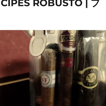
IPES ROBUSTO | プ
」