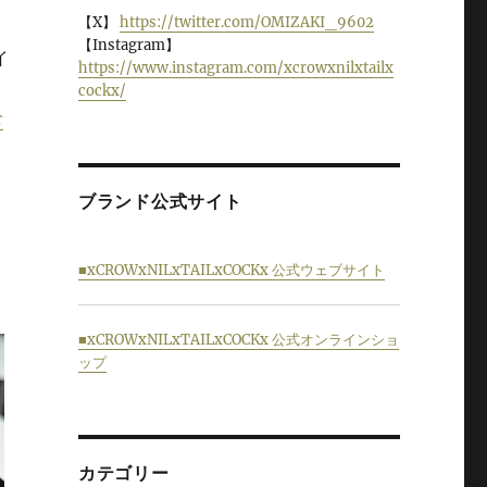
【X】
https://twitter.com/OMIZAKI_9602
【Instagram】
イ
https://www.instagram.com/xcrowxnilxtailx
cockx/
」出展に関する重要なお知らせ” の
む
ブランド公式サイト
■xCROWxNILxTAILxCOCKx 公式ウェブサイト
■xCROWxNILxTAILxCOCKx 公式オンラインショ
ップ
カテゴリー