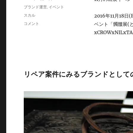
稿
カ
ブランド運営
,
イベント
日:
テ
タ
スカル
2016年11月18
ゴ
グ
「髑
コメント
ベント「髑髏展(
リ
髏
ー
xCROWxNIL
展」
出
展
に
関
す
リペア案件にみるブランドとして
る
重
要
な
お
知
ら
せ
に