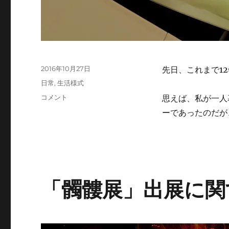
投
2016年10月27日
先日、これまで1
稿
カ
日常
,
生活様式
日:
テ
文
コメント
思えば、私が一人
ゴ
明
ーであったのだが
リ
必
ー
需
品
と
な
っ
「髑髏展」出展に関
た
洗
濯
機
の