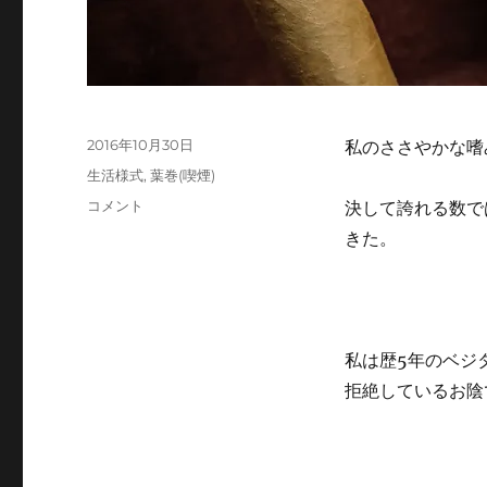
投
2016年10月30日
私のささやかな嗜
稿
カ
生活様式
,
葉巻(喫煙)
日:
テ
王
コメント
決して誇れる数で
ゴ
の
きた。
リ
鼻
ー
舌
＃
1「PRINCIPES
ROBUSTO
私は歴5年のベジ
|
プ
拒絶しているお
リ
ン
シ
ペ