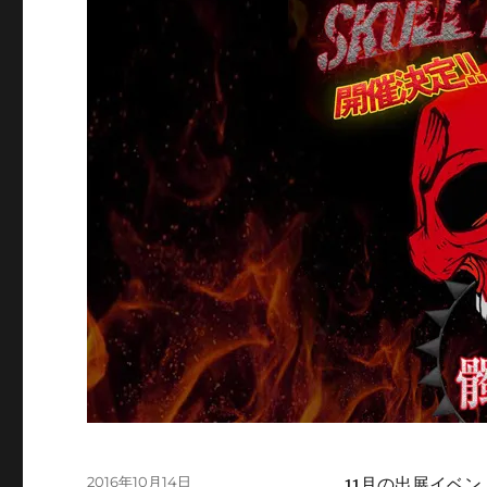
陰
謀
と
末
路
に
投
2016年10月14日
11月の出展イベン