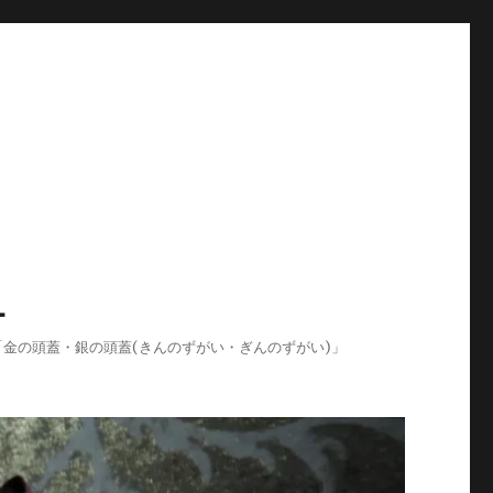
-
ログ「金の頭蓋・銀の頭蓋(きんのずがい・ぎんのずがい)」