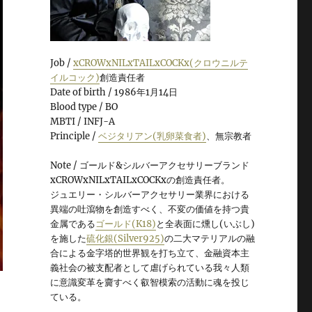
Job /
xCROWxNILxTAILxCOCKx(クロウニルテ
イルコック)
創造責任者
Date of birth / 1986年1月14日
Blood type / BO
MBTI / INFJ-A
Principle /
ベジタリアン(乳卵菜食者)
、無宗教者
Note / ゴールド&シルバーアクセサリーブランド
xCROWxNILxTAILxCOCKxの創造責任者。
ジュエリー・シルバーアクセサリー業界における
異端の吐瀉物を創造すべく、不変の価値を持つ貴
金属である
ゴールド(K18)
と全表面に燻し(いぶし)
を施した
硫化銀(Silver925)
の二大マテリアルの融
合による金字塔的世界観を打ち立て、金融資本主
義社会の被支配者として虐げられている我々人類
に意識変革を齎すべく叡智模索の活動に魂を投じ
ている。