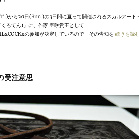
日(Fri.)から20日(Sun.)の3日間に亘って開催されるスカルアート
どくろてん)」に、作家 臣咲貴王として
“「髑髏展
xTAILxCOCKxの参加が決定しているので、その告知を
続きを読
の受注意思