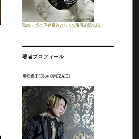
陰編 ～光の保存容器としての退廃的硫化銀～
著者プロフィール
の陰謀と末路” の
臣咲貴王(Kiou OMIZAKI)