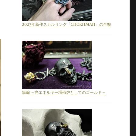
2023年新作スカルリング「CHOKHMAH」の全貌
陽編 ～光エネルギー増殖炉としてのゴールド～