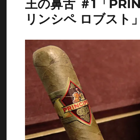
王の鼻舌 ＃1「PRINC
リンシペ ロブスト