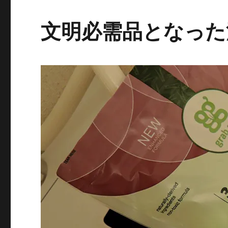
ロ
ブ
文明必需品となった
ス
ト」
に