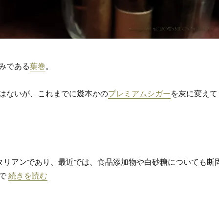
みである
葉巻
。
はないが、これまでに幾本かの
プレミアムシガー
を灰に変えて
タリアンであり、最近では、食品添加物や白砂糖についても断
“王の鼻舌 ＃1「PRINCIPES ROBUSTO | プリンシペ ロブ
陰で
続きを読む