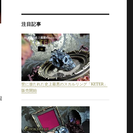
注目記事
世に放たれた史上最悪のスカルリング「KETER」
販売開始
固
スト」” の