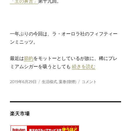
「王の鼻舌」
第十九回。
一年ぶりの今回は、ラ・オーロラ社のフィフティー
ンミニッツ。
最近は
節約
をモットーとしているが故に、稀にプレ
“王の鼻舌 ＃19「LA AUROR
ミアムシガーを吸うとしても
続きを読む
投
カ
王
2019年6月29日
生活様式
,
葉巻(喫煙)
コメント
稿
テ
の
日:
ゴ
鼻
リ
舌
ー
＃
19「LA
楽天市場
AURORA
107
Fifteen