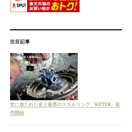
Minute
|
オ
ー
ロ
ラ
注目記事
107
フ
ィ
フ
テ
ィ
ー
ン
ミ
ニ
世に放たれた史上最悪のスカルリング「KETER」販
ッ
ツ」
売開始
に