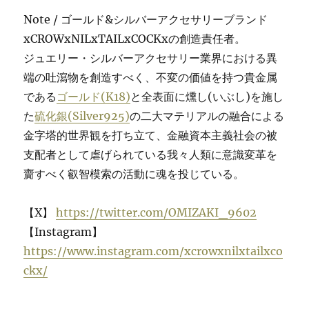
Note / ゴールド&シルバーアクセサリーブランド
xCROWxNILxTAILxCOCKxの創造責任者。
ジュエリー・シルバーアクセサリー業界における異
端の吐瀉物を創造すべく、不変の価値を持つ貴金属
である
ゴールド(K18)
と全表面に燻し(いぶし)を施し
た
硫化銀(Silver925)
の二大マテリアルの融合による
金字塔的世界観を打ち立て、金融資本主義社会の被
支配者として虐げられている我々人類に意識変革を
齎すべく叡智模索の活動に魂を投じている。
【X】
https://twitter.com/OMIZAKI_9602
【Instagram】
https://www.instagram.com/xcrowxnilxtailxco
ckx/