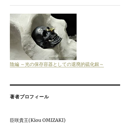
陰編 ～光の保存容器としての退廃的硫化銀～
著者プロフィール
臣咲貴王(Kiou OMIZAKI)