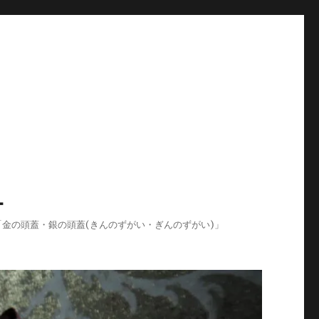
-
ログ「金の頭蓋・銀の頭蓋(きんのずがい・ぎんのずがい)」