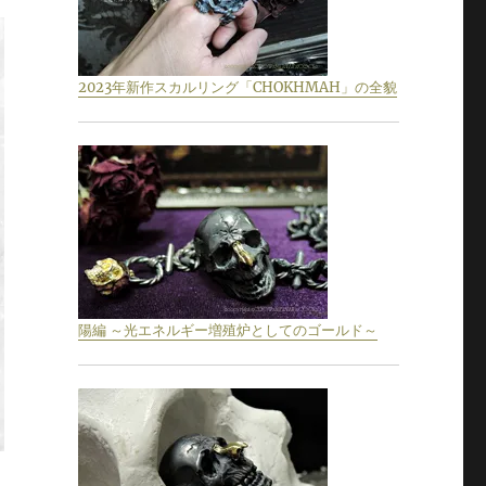
2023年新作スカルリング「CHOKHMAH」の全貌
陽編 ～光エネルギー増殖炉としてのゴールド～