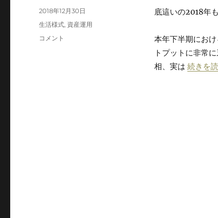
投
2018年12月30日
底這いの2018
稿
カ
生活様式
,
資産運用
日:
テ
我
コメント
本年下半期におけ
ゴ
が
トプットに非常に
リ
投
ー
“我が投
相、実は
続きを
争
～
デ
ジ
タ
ル
ゴ
ー
ル
ド
と
し
て
の
仮