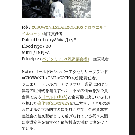
Job /
xCROWxNILxTAILxCOCKx(クロウニルテ
イルコック)
創造責任者
Date of birth / 1986年1月14日
Blood type / BO
MBTI / INFJ-A
Principle /
ベジタリアン(乳卵菜食者)
、無宗教者
Note / ゴールド&シルバーアクセサリーブランド
xCROWxNILxTAILxCOCKxの創造責任者。
ジュエリー・シルバーアクセサリー業界における
異端の吐瀉物を創造すべく、不変の価値を持つ貴
金属である
ゴールド(K18)
と全表面に燻し(いぶし)
を施した
硫化銀(Silver925)
の二大マテリアルの融
合による金字塔的世界観を打ち立て、金融資本主
義社会の被支配者として虐げられている我々人類
に意識変革を齎すべく叡智模索の活動に魂を投じ
ている。