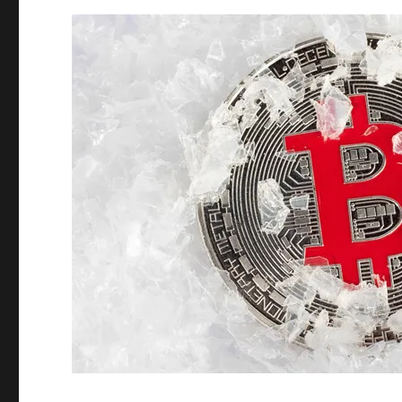
ン
タ
ル〜
に