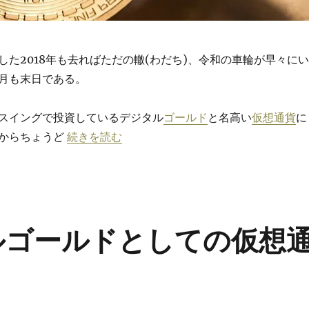
した2018年も去ればただの轍(わだち)、令和の車輪が早々にい
5月も末日である。
スイングで投資しているデジタル
ゴールド
と名高い
仮想通貨
に
“我が投争 第二部 〜仮想通貨投資メンタル〜” の
からちょうど
続きを読む
ルゴールドとしての仮想