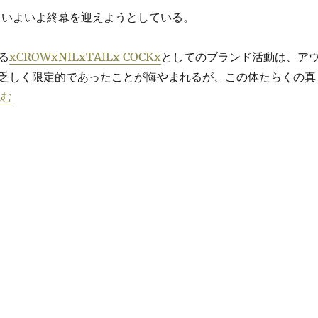
年もいよいよ終幕を迎えようとしている。
る
xCROWxNILxTAILx COCKx
としてのブランド活動は、ア
乏しく限定的であったことが悔やまれるが、この体たらくの真
争 ～デジタルゴールドとしての仮想通貨及び暗号資産～” の
読む