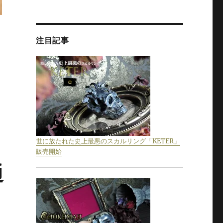
注目記事
世に放たれた史上最悪のスカルリング「KETER」
販売開始
通