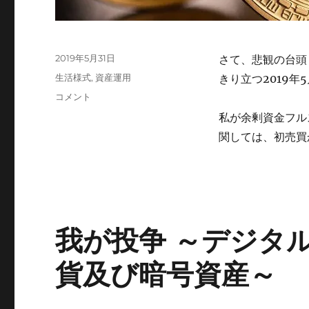
投
2019年5月31日
さて、悲観の台頭
稿
カ
生活様式
,
資産運用
きり立つ2019年
日:
テ
我
コメント
ゴ
が
私が余剰資金フル
リ
投
ー
関しては、初売買
争
第
二
部
〜
仮
想
我が投争 ～デジタ
通
貨
貨及び暗号資産～
投
資
メ