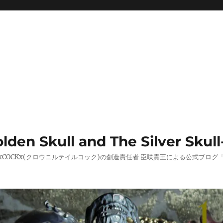
 Skull and The Silver Skull
AILxCOCKx(クロウニルテイルコック)の創造責任者 臣咲貴王による公式ブ