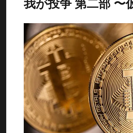
我が投争 第二部 