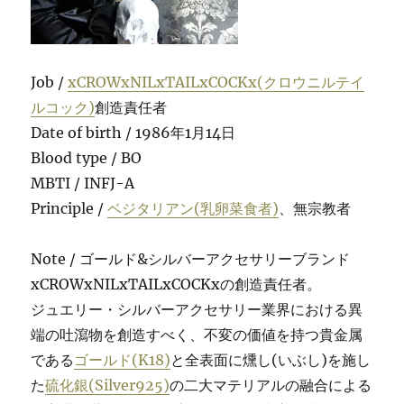
Job /
xCROWxNILxTAILxCOCKx(クロウニルテイ
ルコック)
創造責任者
Date of birth / 1986年1月14日
Blood type / BO
MBTI / INFJ-A
Principle /
ベジタリアン(乳卵菜食者)
、無宗教者
Note / ゴールド&シルバーアクセサリーブランド
xCROWxNILxTAILxCOCKxの創造責任者。
ジュエリー・シルバーアクセサリー業界における異
端の吐瀉物を創造すべく、不変の価値を持つ貴金属
である
ゴールド(K18)
と全表面に燻し(いぶし)を施し
た
硫化銀(Silver925)
の二大マテリアルの融合による