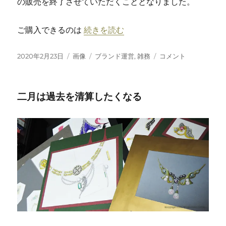
の販売を終了させていただくこととなりました。
“2020年4月3日(Fri.)にて旧作品販売
ご購入できるのは
続きを読む
投
フ
カ
2020
2020年2月23日
画像
ブランド運営
,
雑務
コメント
稿
ォ
テ
年
日:
ー
ゴ
4
マ
リ
月
二月は過去を清算したくなる
ッ
ー
3
ト
日
(Fri.)
に
て
旧
作
品
販
売
終
了
の