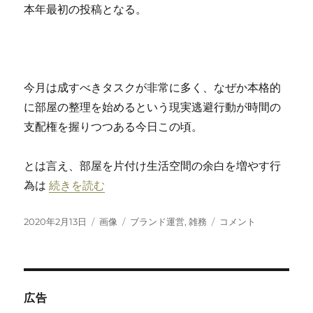
本年最初の投稿となる。
通
告
に
今月は成すべきタスクが非常に多く、なぜか本格的
に部屋の整理を始めるという現実逃避行動が時間の
支配権を握りつつある今日この頃。
とは言え、部屋を片付け生活空間の余白を増やす行
“二月は過去を清算したくなる” の
為は
続きを読む
投
フ
カ
二
2020年2月13日
画像
ブランド運営
,
雑務
コメント
稿
ォ
テ
月
日:
ー
ゴ
は
マ
リ
過
ッ
ー
去
ト
を
広告
清