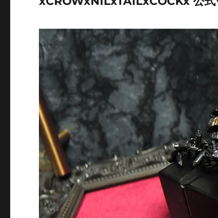
xCROWxNILxTAILxCOCK