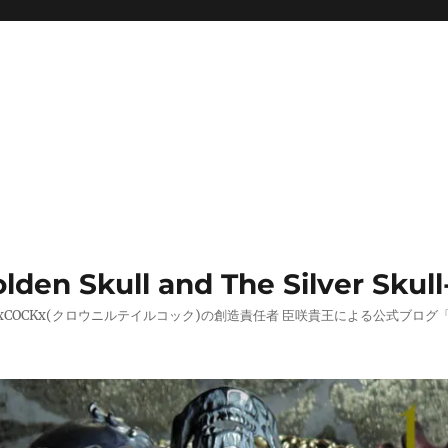
 Skull and The Silver Skull
AILxCOCKx(クロウニルテイルコック)の創造責任者 臣咲貴王による公式ブ