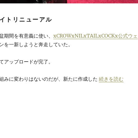
イトリニューアル
盆期間を有意義に使い、
xCROWxNILxTAILxCOCKx公式ウェ
ンを一新しようと奔走していた。
てアップロードが完了。
“xCROWxNIL
の骨組みに変わりはないのだが、新たに作成した
続きを読む