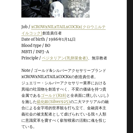
Job /
xCROWxNILxTAILxCOCKx(クロウニルテ
イルコック)
創造責任者
Date of birth / 1986年1月14日
Blood type / BO
MBTI / INFJ-A
Principle /
ベジタリアン(乳卵菜食者)
、無宗教者
Note / ゴールド&シルバーアクセサリーブランド
xCROWxNILxTAILxCOCKxの創造責任者。
ジュエリー・シルバーアクセサリー業界における
異端の吐瀉物を創造すべく、不変の価値を持つ貴
金属である
ゴールド(K18)
と全表面に燻し(いぶし)
を施した
硫化銀(Silver925)
の二大マテリアルの融
合による金字塔的世界観を打ち立て、金融資本主
義社会の被支配者として虐げられている我々人類
に意識変革を齎すべく叡智模索の活動に魂を投じ
ている。