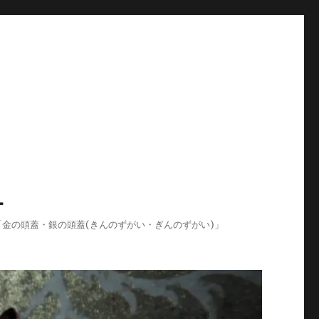
-
ログ「金の頭蓋・銀の頭蓋(きんのずがい・ぎんのずがい)」