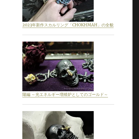
2023年新作スカルリング「CHOKHMAH」の全貌
陽編 ～光エネルギー増殖炉としてのゴールド～