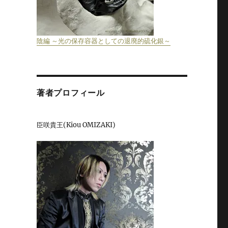
陰編 ～光の保存容器としての退廃的硫化銀～
著者プロフィール
臣咲貴王(Kiou OMIZAKI)