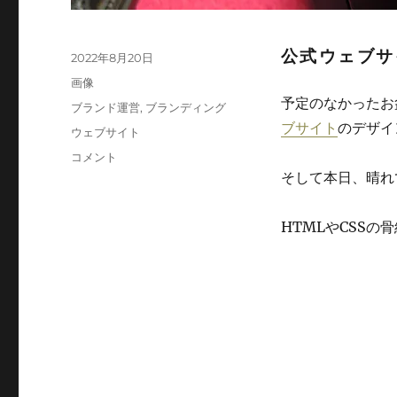
公式ウェブサ
投
2022年8月20日
稿
フ
画像
日:
ォ
予定のなかったお
カ
ブランド運営
,
ブランディング
ー
テ
ブサイト
のデザイ
タ
ウェブサイト
マ
ゴ
グ
ッ
xCROWxNILxTAILxCOCKx
コメント
リ
ト
公
そして本日、晴れ
ー
式
ウ
HTMLやCSS
ェ
ブ
サ
イ
ト
リ
ニ
ュ
ー