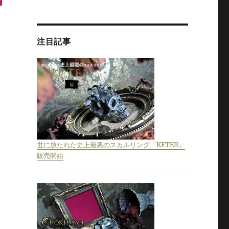
注目記事
xTAILxCOCKx 公式ウェブサイトリニューアル” の
世に放たれた史上最悪のスカルリング「KETER」
販売開始