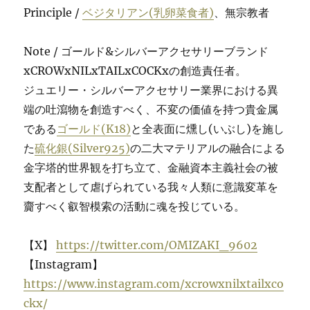
Principle /
ベジタリアン(乳卵菜食者)
、無宗教者
Note / ゴールド&シルバーアクセサリーブランド
xCROWxNILxTAILxCOCKxの創造責任者。
ジュエリー・シルバーアクセサリー業界における異
端の吐瀉物を創造すべく、不変の価値を持つ貴金属
である
ゴールド(K18)
と全表面に燻し(いぶし)を施し
た
硫化銀(Silver925)
の二大マテリアルの融合による
金字塔的世界観を打ち立て、金融資本主義社会の被
支配者として虐げられている我々人類に意識変革を
齎すべく叡智模索の活動に魂を投じている。
【X】
https://twitter.com/OMIZAKI_9602
【Instagram】
https://www.instagram.com/xcrowxnilxtailxco
ckx/