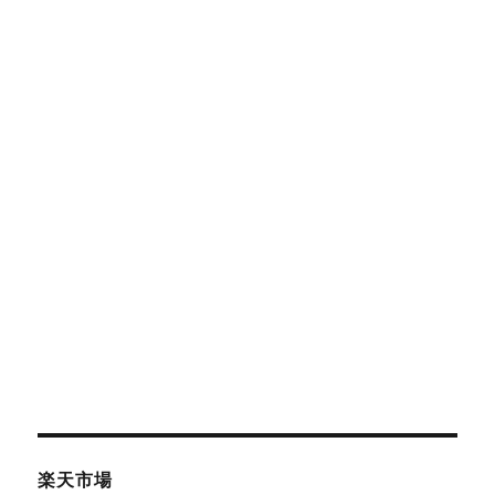
ブ
ラ
イ
ダ
ル
ネ
ッ
ク
レ
ス
に
楽天市場