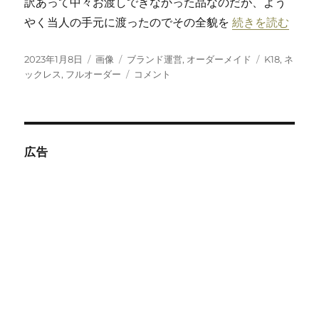
訳あって中々お渡しできなかった品なのだが、よう
“K18×アレキ
やく当人の手元に渡ったのでその全貌を
続きを読む
投
フ
カ
タ
2023年1月8日
画像
ブランド運営
,
オーダーメイド
K18
,
ネ
稿
ォ
テ
K18×
グ
ックレス
,
フルオーダー
コメント
日:
ー
ゴ
ア
マ
リ
レ
ッ
ー
キ
ト
サ
ン
広告
ド
ラ
イ
ト
オ
ー
ダ
ー
メ
イ
ド