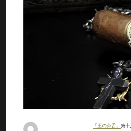
「王の鼻舌」
第十