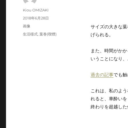
投
Kiou OMIZAKI
稿
投
2018年6月28日
者
稿
フ
画像
サイズの大きな葉
日:
ォ
カ
生活様式
,
葉巻(喫煙)
げられる。
ー
テ
マ
ゴ
ッ
また、時間がかか
リ
ト
ー
いうことになり、
過去の記事
でも触
これは、私のよう
れると、車酔いを
終わりを超越した