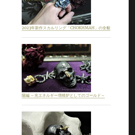
2023年新作スカルリング「CHOKHMAH」の全貌
陽編 ～光エネルギー増殖炉としてのゴールド～