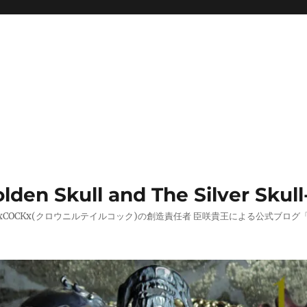
 Skull and The Silver Skull
AILxCOCKx(クロウニルテイルコック)の創造責任者 臣咲貴王による公式ブ