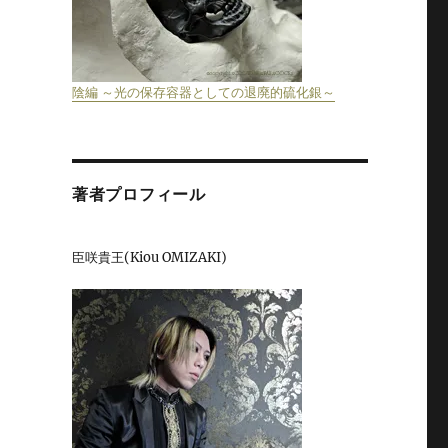
陰編 ～光の保存容器としての退廃的硫化銀～
著者プロフィール
臣咲貴王(Kiou OMIZAKI)