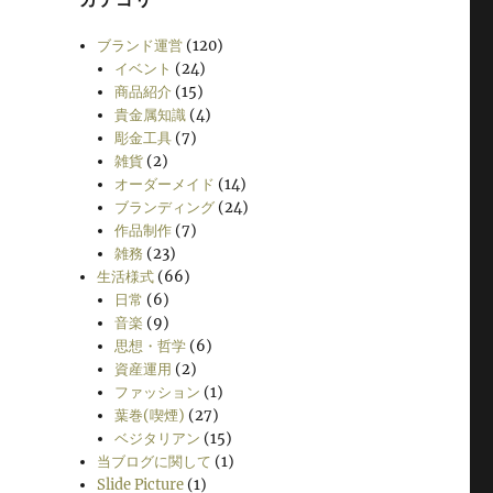
ブランド運営
(120)
イベント
(24)
商品紹介
(15)
貴金属知識
(4)
彫金工具
(7)
雑貨
(2)
オーダーメイド
(14)
ブランディング
(24)
作品制作
(7)
雑務
(23)
生活様式
(66)
日常
(6)
音楽
(9)
思想・哲学
(6)
資産運用
(2)
ファッション
(1)
葉巻(喫煙)
(27)
ベジタリアン
(15)
当ブログに関して
(1)
Slide Picture
(1)