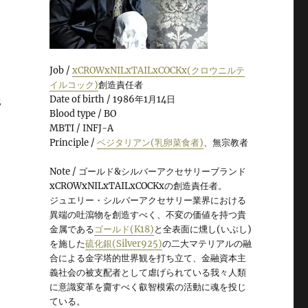
Job /
xCROWxNILxTAILxCOCKx(クロウニルテ
イルコック)
創造責任者
Date of birth / 1986年1月14日
S
Blood type / BO
MBTI / INFJ-A
Principle /
ベジタリアン(乳卵菜食者)
、無宗教者
Note / ゴールド&シルバーアクセサリーブランド
xCROWxNILxTAILxCOCKxの創造責任者。
ジュエリー・シルバーアクセサリー業界における
異端の吐瀉物を創造すべく、不変の価値を持つ貴
金属である
ゴールド(K18)
と全表面に燻し(いぶし)
を施した
硫化銀(Silver925)
の二大マテリアルの融
合による金字塔的世界観を打ち立て、金融資本主
義社会の被支配者として虐げられている我々人類
に意識変革を齎すべく叡智模索の活動に魂を投じ
ている。