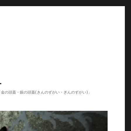
-
ログ「金の頭蓋・銀の頭蓋(きんのずがい・ぎんのずがい)」