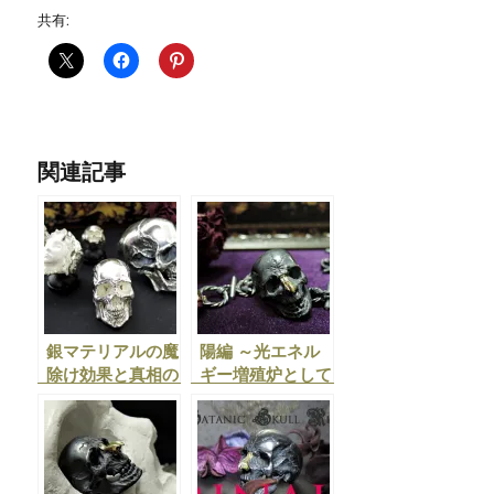
共有:
関連記事
銀マテリアルの魔
陽編 ～光エネル
除け効果と真相の
ギー増殖炉として
考察
のゴールド～