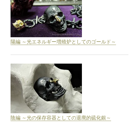
陽編 ～光エネルギー増殖炉としてのゴールド～
陰編 ～光の保存容器としての退廃的硫化銀～