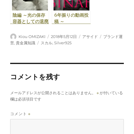
陰編 ～光の保存
6年振りの動画投
容器としての退廃
稿 ～
的硫化銀～
xCROWxNILxT
AILxCOCKx公式
投
投
フ
カ
Kiou OMIZAKI
2018年5月12日
アサイド
ブランド運
YouTubeチャン
稿
稿
ォ
テ
タ
営
,
貴金属知識
スカル
,
Silver925
ネル～
者
日:
ー
ゴ
グ
マ
リ
ッ
ー
ト
コメントを残す
メールアドレスが公開されることはありません。
※
が付いている
欄は必須項目です
コメント
※