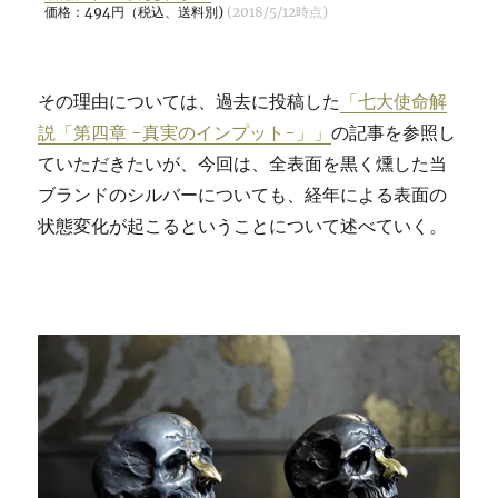
価格：494円（税込、送料別)
(2018/5/12時点)
その理由については、過去に投稿した
「七大使命解
説「第四章 -真実のインプット-」」
の記事を参照し
ていただきたいが、今回は、全表面を黒く燻した当
ブランドのシルバーについても、経年による表面の
状態変化が起こるということについて述べていく。