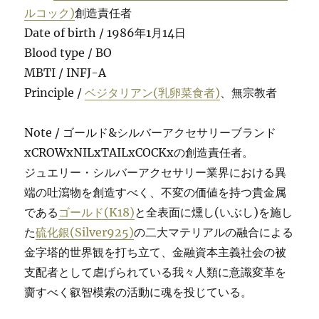
ルコック)
創造責任者
Date of birth / 1986年1月14日
Blood type / BO
MBTI / INFJ-A
Principle /
ベジタリアン(乳卵菜食者)
、無宗教者
Note / ゴールド&シルバーアクセサリーブランド
xCROWxNILxTAILxCOCKxの創造責任者。
ジュエリー・シルバーアクセサリー業界における異
端の吐瀉物を創造すべく、不変の価値を持つ貴金属
である
ゴールド(K18)
と全表面に燻し(いぶし)を施し
た
硫化銀(Silver925)
の二大マテリアルの融合による
金字塔的世界観を打ち立て、金融資本主義社会の被
支配者として虐げられている我々人類に意識変革を
齎すべく叡智模索の活動に魂を投じている。