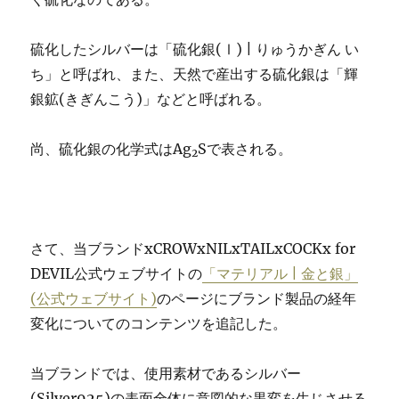
硫化したシルバーは「硫化銀(Ⅰ) | りゅうかぎん い
ち」と呼ばれ、また、天然で産出する硫化銀は「輝
銀鉱(きぎんこう)」などと呼ばれる。
尚、硫化銀の化学式はAg
Sで表される。
2
さて、当ブランドxCROWxNILxTAILxCOCKx for
DEVIL公式ウェブサイトの
「マテリアル | 金と銀」
(公式ウェブサイト)
のページにブランド製品の経年
変化についてのコンテンツを追記した。
当ブランドでは、使用素材であるシルバー
(Silver925)の表面全体に意図的な黒変を生じさせる