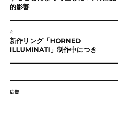
投
的影響
ビ
稿:
ゲ
次
ー
新作リング「HORNED
次
シ
の
ILLUMINATI」制作中につき
投
ョ
稿:
ン
広告