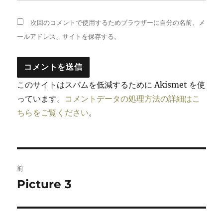
次回のコメントで使用するためブラウザーに自分の名前、メ
ールアドレス、サイトを保存する。
このサイトはスパムを低減するために Akismet を使
っています。
コメントデータの処理方法の詳細はこ
ちらをご覧ください
。
投
前
稿
Picture 3
前
の
ナ
投
ビ