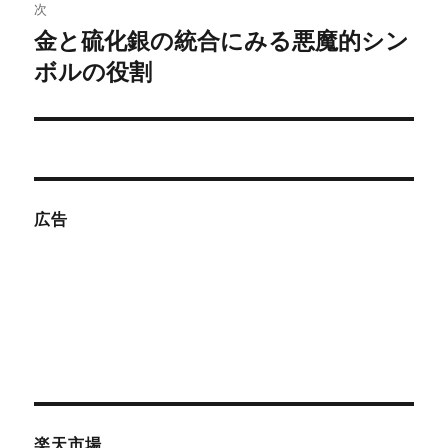
稿:
次
ゲ
金と硫化銀の統合にみる悪魔的シン
次
の
ボルの役割
ー
投
シ
稿:
ョ
ン
広告
楽天市場