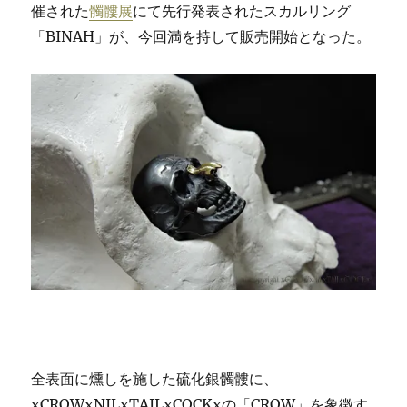
催された
髑髏展
にて先行発表されたスカルリング
「BINAH」が、今回満を持して販売開始となった。
全表面に燻しを施した硫化銀髑髏に、
xCROWxNILxTAILxCOCKxの「CROW」を象徴す