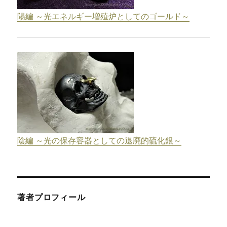
陽編 ～光エネルギー増殖炉としてのゴールド～
陰編 ～光の保存容器としての退廃的硫化銀～
著者プロフィール