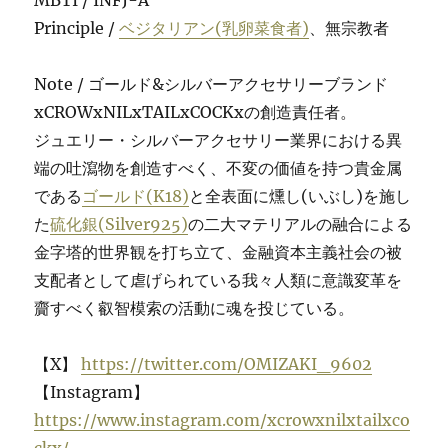
Principle /
ベジタリアン(乳卵菜食者)
、無宗教者
Note / ゴールド&シルバーアクセサリーブランド
xCROWxNILxTAILxCOCKxの創造責任者。
ジュエリー・シルバーアクセサリー業界における異
端の吐瀉物を創造すべく、不変の価値を持つ貴金属
である
ゴールド(K18)
と全表面に燻し(いぶし)を施し
た
硫化銀(Silver925)
の二大マテリアルの融合による
金字塔的世界観を打ち立て、金融資本主義社会の被
支配者として虐げられている我々人類に意識変革を
齎すべく叡智模索の活動に魂を投じている。
【X】
https://twitter.com/OMIZAKI_9602
【Instagram】
https://www.instagram.com/xcrowxnilxtailxco
ckx/