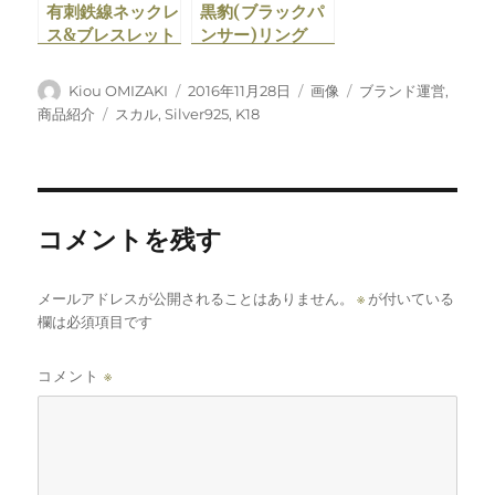
有刺鉄線ネックレ
黒豹(ブラックパ
ス&ブレスレット
ンサー)リング
「BETHLEHEM
「ibero」販売開
BLOODLUST」
始
投
投
フ
カ
Kiou OMIZAKI
2016年11月28日
画像
ブランド運営
,
販売開始
稿
稿
ォ
テ
タ
商品紹介
スカル
,
Silver925
,
K18
者
日:
ー
ゴ
グ
マ
リ
ッ
ー
ト
コメントを残す
メールアドレスが公開されることはありません。
※
が付いている
欄は必須項目です
コメント
※