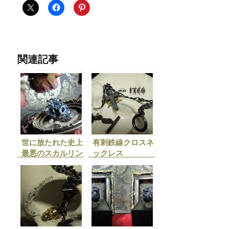
関連記事
世に放たれた史上
有刺鉄線クロスネ
最悪のスカルリン
ックレス
グ「KETER」販
「ILCO」販売開
売開始
始