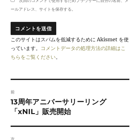
次回のコメントで使用するためブラウザーに自分の名前、メ
ールアドレス、サイトを保存する。
このサイトはスパムを低減するために Akismet を使
っています。
コメントデータの処理方法の詳細はこ
ちらをご覧ください
。
投
前
稿
13周年アニバーサリーリング
前
の
「xNIL」販売開始
ナ
投
ビ
稿:
ゲ
次