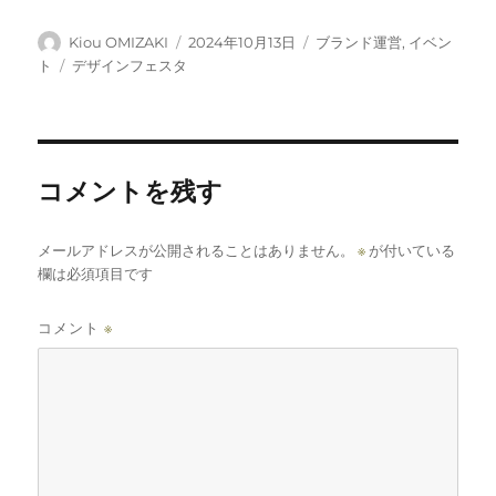
決定
投
投
カ
Kiou OMIZAKI
2024年10月13日
ブランド運営
,
イベン
稿
稿
テ
タ
ト
デザインフェスタ
者
日:
ゴ
グ
リ
ー
コメントを残す
メールアドレスが公開されることはありません。
※
が付いている
欄は必須項目です
コメント
※