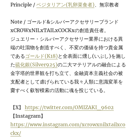
Principle /
ベジタリアン(乳卵菜食者)
、無宗教者
Note / ゴールド&シルバーアクセサリーブランド
xCROWxNILxTAILxCOCKxの創造責任者。
ジュエリー・シルバーアクセサリー業界における異
端の吐瀉物を創造すべく、不変の価値を持つ貴金属
である
ゴールド(K18)
と全表面に燻し(いぶし)を施し
た
硫化銀(Silver925)
の二大マテリアルの融合による
金字塔的世界観を打ち立て、金融資本主義社会の被
支配者として虐げられている我々人類に意識変革を
齎すべく叡智模索の活動に魂を投じている。
【X】
https://twitter.com/OMIZAKI_9602
【Instagram】
https://www.instagram.com/xcrowxnilxtailxco
ckx/