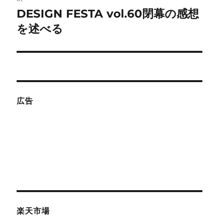
DESIGN FESTA vol.60閉幕の感想
次
ー
の
を述べる
シ
投
稿:
ョ
ン
広告
楽天市場