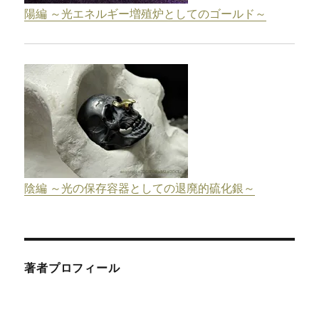
陽編 ～光エネルギー増殖炉としてのゴールド～
陰編 ～光の保存容器としての退廃的硫化銀～
著者プロフィール