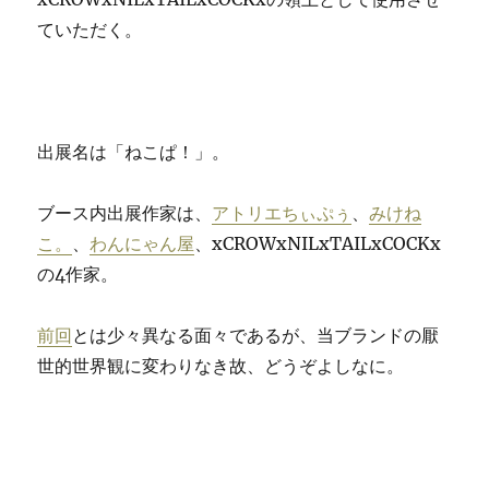
ていただく。
出展名は「ねこぱ！」。
ブース内出展作家は、
アトリエちぃぷぅ
、
みけね
こ。
、
わんにゃん屋
、xCROWxNILxTAILxCOCKx
の4作家。
前回
とは少々異なる面々であるが、当ブランドの厭
世的世界観に変わりなき故、どうぞよしなに。