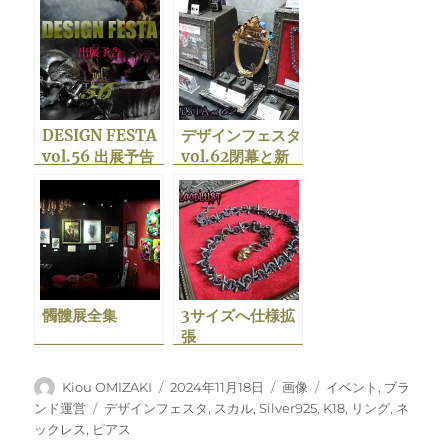
DESIGN FESTA
デザインフェスタ
vol.56 出展予告
vol.62閉幕と新
作「KETER」販
売開始の予告
髑髏展全集
3サイズへ仕様拡
張
「BETHLEHEM
BLOODLUST」
投
投
フ
カ
Kiou OMIZAKI
2024年11月18日
画像
イベント
,
ブラ
の逆襲
稿
稿
ォ
テ
タ
ンド運営
デザインフェスタ
,
スカル
,
Silver925
,
K18
,
リング
,
ネ
者
日:
ー
ゴ
グ
ックレス
,
ピアス