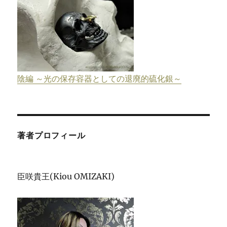
陰編 ～光の保存容器としての退廃的硫化銀～
著者プロフィール
臣咲貴王(Kiou OMIZAKI)