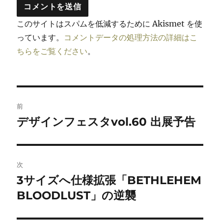
このサイトはスパムを低減するために Akismet を使
っています。
コメントデータの処理方法の詳細はこ
ちらをご覧ください
。
投
前
稿
デザインフェスタvol.60 出展予告
前
の
ナ
投
ビ
稿:
次
ゲ
3サイズへ仕様拡張「BETHLEHEM
次
の
BLOODLUST」の逆襲
ー
投