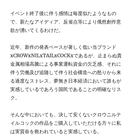
イベント終了後に伴う感情は毎度似たようなもの
で、
新たなアイディア、
反省点等により俄然創作意
欲が湧いてくるわけだ。
近年、
新作の発表ペースが著しく低い当ブランド
xCROWxNILxT
AILxCOCKxであるが、
止まらぬ貴
金属相場高騰による事業運転資金の欠乏感、
それに
伴う労働及び追随して伴う社会構造への怒りから来
る過度な
ストレス、
夢無き日本経済において誰もが
実感しているであろう国民であるこ
との明確なリス
ク。
そんな中においても、
決して安くないクロウニルテ
イルコックの作品をご購入していただ
ける方々に私
は実質命を救われていると実感している。