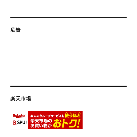
シ
稿:
ョ
ン
広告
楽天市場