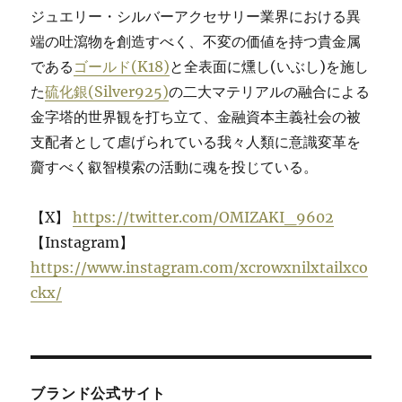
ジュエリー・シルバーアクセサリー業界における異
端の吐瀉物を創造すべく、不変の価値を持つ貴金属
である
ゴールド(K18)
と全表面に燻し(いぶし)を施し
た
硫化銀(Silver925)
の二大マテリアルの融合による
金字塔的世界観を打ち立て、金融資本主義社会の被
支配者として虐げられている我々人類に意識変革を
齎すべく叡智模索の活動に魂を投じている。
【X】
https://twitter.com/OMIZAKI_9602
【Instagram】
https://www.instagram.com/xcrowxnilxtailxco
ckx/
ブランド公式サイト