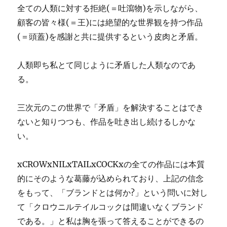
全ての人類に対する拒絶(＝吐瀉物)を示しながら、
顧客の皆々様(＝王)には絶望的な世界観を持つ作品
(＝頭蓋)
を感謝と共に提供するという皮肉と矛盾。
人類即ち私とて同じように矛盾した人類なのであ
る。
三次元のこの世界で「矛盾」を解決することはでき
ないと知りつつも、作品を吐き出し続けるしかな
い。
xCROWxNILxTAILxCOCKxの全ての作品には本質
的にそのような葛藤が込められており、上記の信念
をもって、「
ブランドとは何か?」という問いに対し
て「
クロウニルテイルコックは間違いなくブランド
である。」
と私は胸を張って答えることができるの