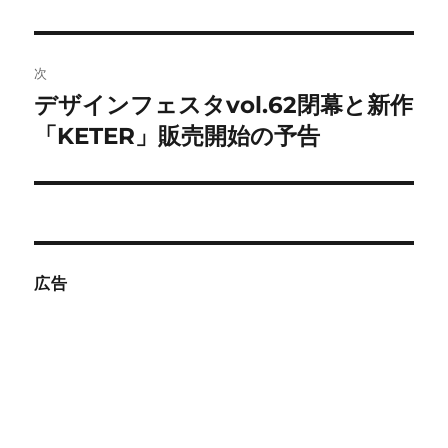
投
ビ
稿:
ゲ
次
デザインフェスタvol.62閉幕と新作
次
ー
の
「KETER」販売開始の予告
シ
投
稿:
ョ
ン
広告