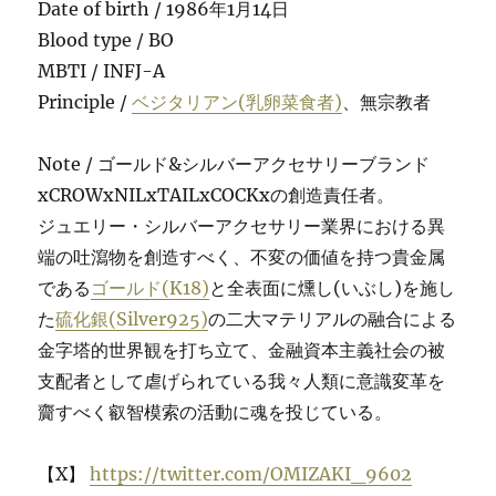
Date of birth / 1986年1月14日
Blood type / BO
MBTI / INFJ-A
Principle /
ベジタリアン(乳卵菜食者)
、無宗教者
Note / ゴールド&シルバーアクセサリーブランド
xCROWxNILxTAILxCOCKxの創造責任者。
ジュエリー・シルバーアクセサリー業界における異
端の吐瀉物を創造すべく、不変の価値を持つ貴金属
である
ゴールド(K18)
と全表面に燻し(いぶし)を施し
た
硫化銀(Silver925)
の二大マテリアルの融合による
金字塔的世界観を打ち立て、金融資本主義社会の被
支配者として虐げられている我々人類に意識変革を
齎すべく叡智模索の活動に魂を投じている。
【X】
https://twitter.com/OMIZAKI_9602