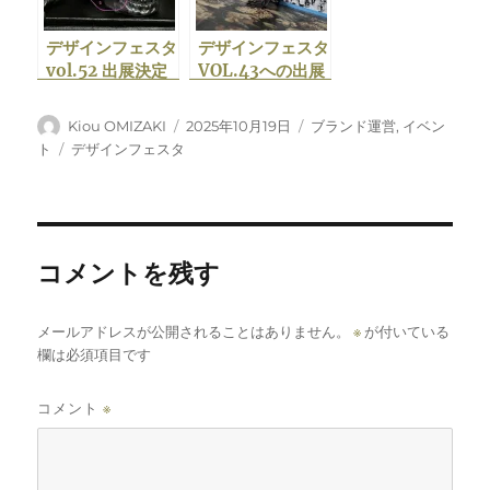
デザインフェスタ
デザインフェスタ
vol.52 出展決定
VOL.43への出展
告知
投
投
カ
Kiou OMIZAKI
2025年10月19日
ブランド運営
,
イベン
稿
稿
テ
タ
ト
デザインフェスタ
者
日:
ゴ
グ
リ
ー
コメントを残す
メールアドレスが公開されることはありません。
※
が付いている
欄は必須項目です
コメント
※