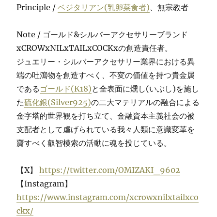
Principle /
ベジタリアン(乳卵菜食者)
、無宗教者
Note / ゴールド&シルバーアクセサリーブランド
xCROWxNILxTAILxCOCKxの創造責任者。
ジュエリー・シルバーアクセサリー業界における異
端の吐瀉物を創造すべく、不変の価値を持つ貴金属
である
ゴールド(K18)
と全表面に燻し(いぶし)を施し
た
硫化銀(Silver925)
の二大マテリアルの融合による
金字塔的世界観を打ち立て、金融資本主義社会の被
支配者として虐げられている我々人類に意識変革を
齎すべく叡智模索の活動に魂を投じている。
【X】
https://twitter.com/OMIZAKI_9602
【Instagram】
https://www.instagram.com/xcrowxnilxtailxco
ckx/