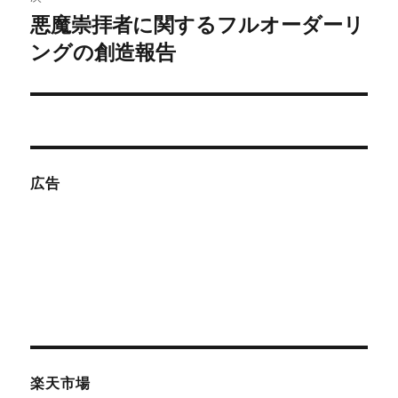
悪魔崇拝者に関するフルオーダーリ
次
ー
の
ングの創造報告
シ
投
稿:
ョ
ン
広告
楽天市場