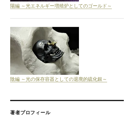
陽編 ～光エネルギー増殖炉としてのゴールド～
陰編 ～光の保存容器としての退廃的硫化銀～
著者プロフィール