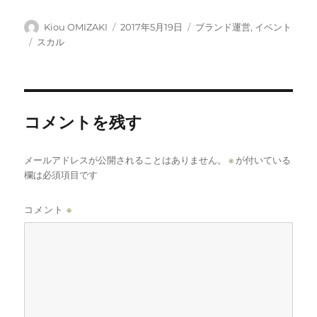
画展
らせ
「COLORBOI」
投
投
カ
Kiou OMIZAKI
2017年5月19日
ブランド運営
,
イベント
出展告知
稿
稿
テ
タ
スカル
者
日:
ゴ
グ
リ
ー
コメントを残す
メールアドレスが公開されることはありません。
※
が付いている
欄は必須項目です
コメント
※