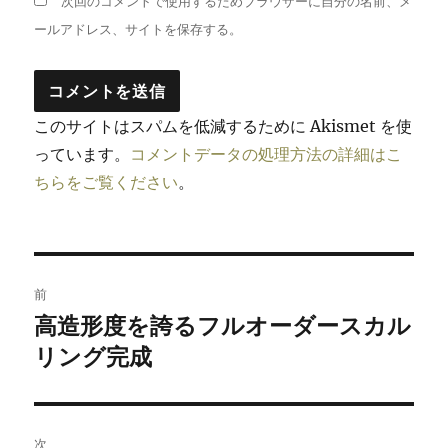
次回のコメントで使用するためブラウザーに自分の名前、メ
ールアドレス、サイトを保存する。
このサイトはスパムを低減するために Akismet を使
っています。
コメントデータの処理方法の詳細はこ
ちらをご覧ください
。
投
前
稿
高造形度を誇るフルオーダースカル
前
の
リング完成
ナ
投
ビ
稿:
ゲ
次