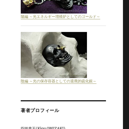
陽編 ～光エネルギー増殖炉としてのゴールド～
陰編 ～光の保存容器としての退廃的硫化銀～
著者プロフィール
臣咲貴王(Kiou OMIZAKI)