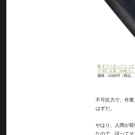
箱 ギフトボックス（ピ
マ AX-9 黒（10枚入）
価格：1296円（税込
不可抗力で、作業
はずだ。
やはり、人間が荷
なので、誤ってそ