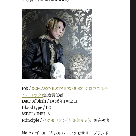
Job /
xCROWxNILxTAILxCOCKx(クロウニルテ
イルコック)
創造責任者
Date of birth / 1986年1月14日
Blood type / BO
MBTI / INFJ-A
Principle /
ベジタリアン(乳卵菜食者)
、無宗教者
Note / ゴールド&シルバーアクセサリーブランド