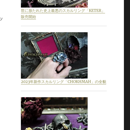
世に放たれた史上最悪のスカルリング「KETER」
販売開始
ッ
2023年新作スカルリング「CHOKHMAH」の全貌