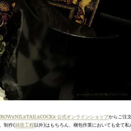
CROWxNILxTAILxCOCKx 公式オンラインショップ
からご注
、制作(
鋳造工程
以外)はもちろん、梱包作業においても全て私