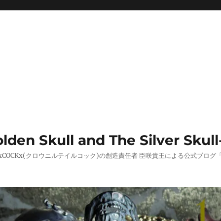
 Skull and The Silver Skull
AILxCOCKx(クロウニルテイルコック)の創造責任者 臣咲貴王による公式ブ