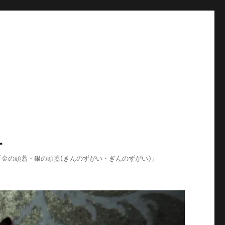
-
ログ「金の頭蓋・銀の頭蓋(きんのずがい・ぎんのずがい)」