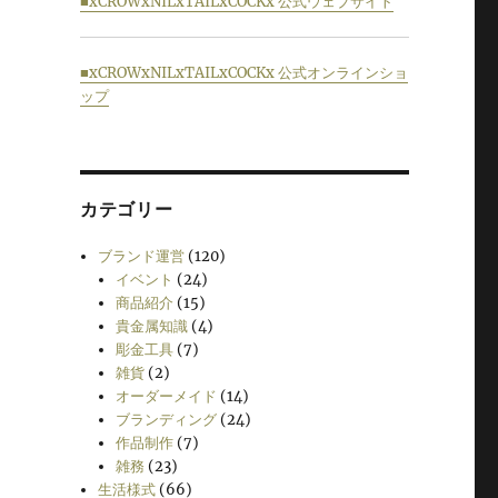
■xCROWxNILxTAILxCOCKx 公式ウェブサイト
■xCROWxNILxTAILxCOCKx 公式オンラインショ
ップ
カテゴリー
ブランド運営
(120)
イベント
(24)
商品紹介
(15)
貴金属知識
(4)
、
彫金工具
(7)
雑貨
(2)
オーダーメイド
(14)
ブランディング
(24)
作品制作
(7)
雑務
(23)
生活様式
(66)