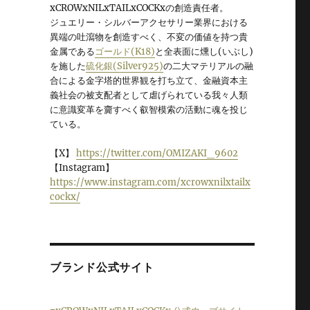
xCROWxNILxTAILxCOCKxの創造責任者。
ジュエリー・シルバーアクセサリー業界における
異端の吐瀉物を創造すべく、不変の価値を持つ貴
金属である
ゴールド(K18)
と全表面に燻し(いぶし)
を施した
硫化銀(Silver925)
の二大マテリアルの融
合による金字塔的世界観を打ち立て、金融資本主
義社会の被支配者として虐げられている我々人類
に意識変革を齎すべく叡智模索の活動に魂を投じ
ている。
【X】
https://twitter.com/OMIZAKI_9602
【Instagram】
https://www.instagram.com/xcrowxnilxtailx
cockx/
ブランド公式サイト