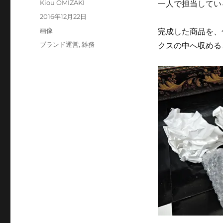
投
Kiou OMIZAKI
一人で担当してい
稿
投
2016年12月22日
者
稿
フ
画像
完成した商品を
、
日:
ォ
カ
ブランド運営
,
雑務
クスの中へ収める
ー
テ
マ
ゴ
ッ
リ
ト
ー