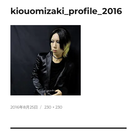
kiouomizaki_profile_2016
投
フ
2016年8月25日
230 × 230
稿
ル
日:
サ
イ
ズ