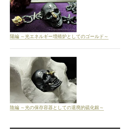
陽編 ～光エネルギー増殖炉としてのゴールド～
陰編 ～光の保存容器としての退廃的硫化銀～