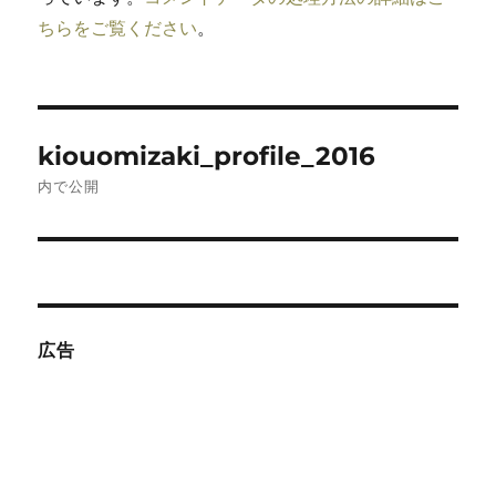
ちらをご覧ください
。
投
kiouomizaki_profile_2016
稿
内で公開
ナ
ビ
ゲ
広告
ー
シ
ョ