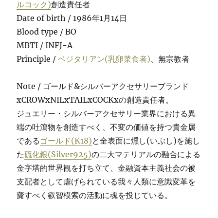
ルコック)
創造責任者
Date of birth / 1986年1月14日
Blood type / BO
MBTI / INFJ-A
Principle /
ベジタリアン(乳卵菜食者)
、無宗教者
Note / ゴールド&シルバーアクセサリーブランド
xCROWxNILxTAILxCOCKxの創造責任者。
ジュエリー・シルバーアクセサリー業界における異
端の吐瀉物を創造すべく、不変の価値を持つ貴金属
である
ゴールド(K18)
と全表面に燻し(いぶし)を施し
た
硫化銀(Silver925)
の二大マテリアルの融合による
金字塔的世界観を打ち立て、金融資本主義社会の被
支配者として虐げられている我々人類に意識変革を
齎すべく叡智模索の活動に魂を投じている。