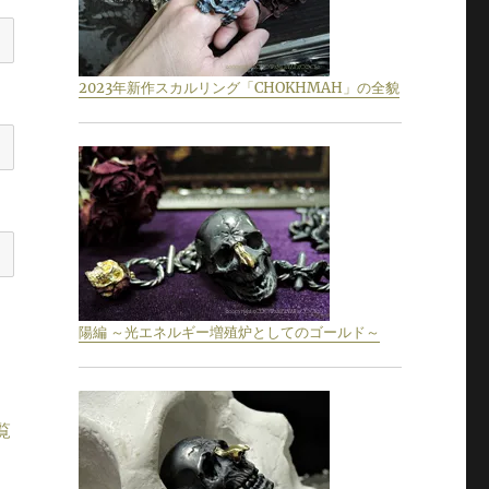
2023年新作スカルリング「CHOKHMAH」の全貌
陽編 ～光エネルギー増殖炉としてのゴールド～
覧