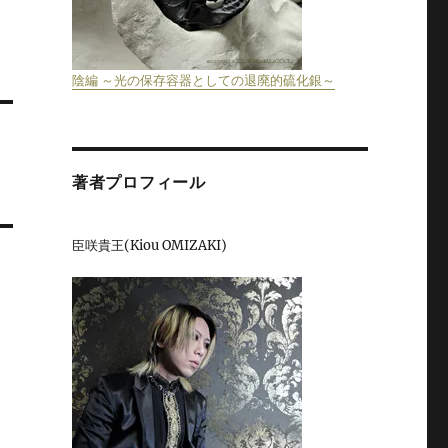
陰編 ～光の保存容器としての退廃的硫化銀～
著者プロフィール
臣咲貴王(Kiou OMIZAKI)