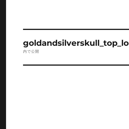
投
goldandsilverskull_top_l
稿
内で公開
ナ
ビ
ゲ
ー
シ
ョ