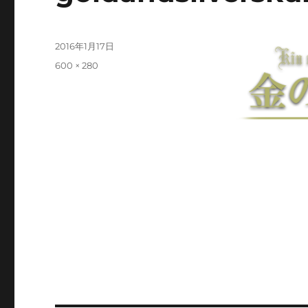
投
2016年1月17日
稿
フ
600 × 280
日:
ル
サ
イ
ズ