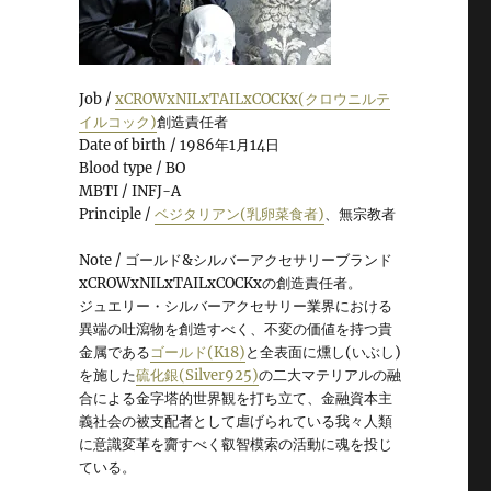
Job /
xCROWxNILxTAILxCOCKx(クロウニルテ
イルコック)
創造責任者
Date of birth / 1986年1月14日
Blood type / BO
MBTI / INFJ-A
Principle /
ベジタリアン(乳卵菜食者)
、無宗教者
Note / ゴールド&シルバーアクセサリーブランド
xCROWxNILxTAILxCOCKxの創造責任者。
ジュエリー・シルバーアクセサリー業界における
異端の吐瀉物を創造すべく、不変の価値を持つ貴
金属である
ゴールド(K18)
と全表面に燻し(いぶし)
を施した
硫化銀(Silver925)
の二大マテリアルの融
合による金字塔的世界観を打ち立て、金融資本主
義社会の被支配者として虐げられている我々人類
に意識変革を齎すべく叡智模索の活動に魂を投じ
ている。