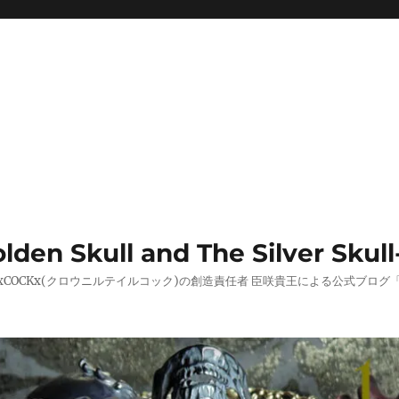
 Skull and The Silver Skull
AILxCOCKx(クロウニルテイルコック)の創造責任者 臣咲貴王による公式ブ