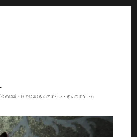
-
ログ「金の頭蓋・銀の頭蓋(きんのずがい・ぎんのずがい)」