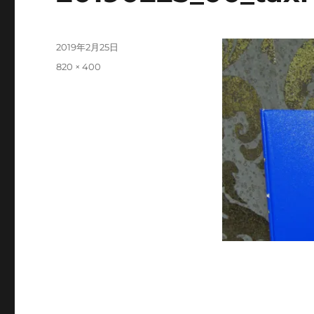
投
2019年2月25日
稿
フ
820 × 400
日:
ル
サ
イ
ズ