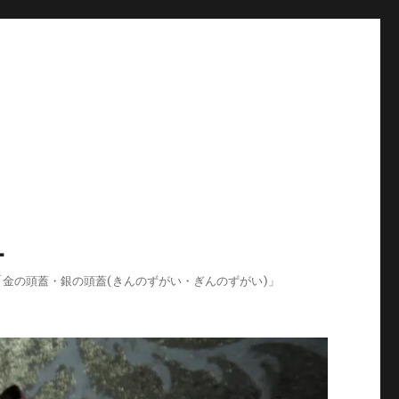
-
ログ「金の頭蓋・銀の頭蓋(きんのずがい・ぎんのずがい)」