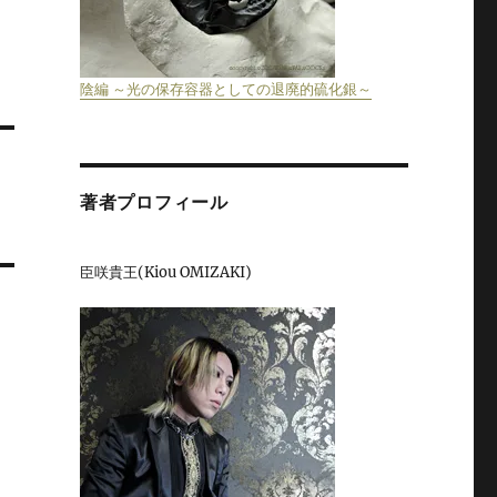
陰編 ～光の保存容器としての退廃的硫化銀～
著者プロフィール
臣咲貴王(Kiou OMIZAKI)