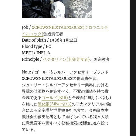
Job /
xCROWxNILxTAILxCOCKx(クロウニルテ
イルコック)
創造責任者
Date of birth / 1986年1月14日
Blood type / BO
MBTI / INFJ-A
Principle /
ベジタリアン(乳卵菜食者)
、無宗教者
Note / ゴールド&シルバーアクセサリーブランド
xCROWxNILxTAILxCOCKxの創造責任者。
ジュエリー・シルバーアクセサリー業界における
異端の吐瀉物を創造すべく、不変の価値を持つ貴
金属である
ゴールド(K18)
と全表面に燻し(いぶし)
を施した
硫化銀(Silver925)
の二大マテリアルの融
合による金字塔的世界観を打ち立て、金融資本主
義社会の被支配者として虐げられている我々人類
に意識変革を齎すべく叡智模索の活動に魂を投じ
ている。