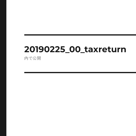
投
20190225_00_taxreturn
稿
内で公開
ナ
ビ
ゲ
ー
シ
ョ