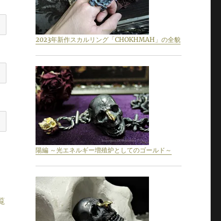
2023年新作スカルリング「CHOKHMAH」の全貌
陽編 ～光エネルギー増殖炉としてのゴールド～
覧