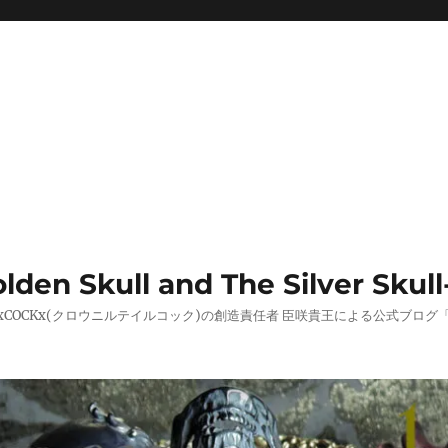
 Skull and The Silver Skull
AILxCOCKx(クロウニルテイルコック)の創造責任者 臣咲貴王による公式ブ