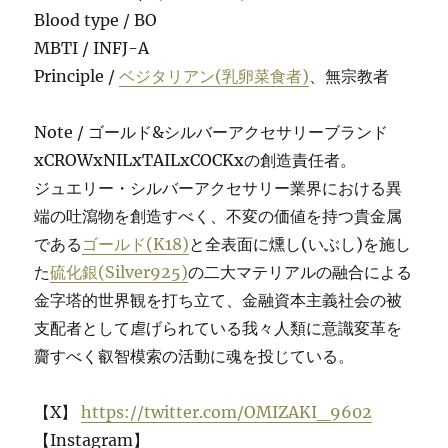
Blood type / BO
MBTI / INFJ-A
Principle /
ベジタリアン(乳卵菜食者)
、無宗教者
Note / ゴールド&シルバーアクセサリーブランド
xCROWxNILxTAILxCOCKxの創造責任者。
ジュエリー・シルバーアクセサリー業界における異
端の吐瀉物を創造すべく、不変の価値を持つ貴金属
である
ゴールド(K18)
と全表面に燻し(いぶし)を施し
た
硫化銀(Silver925)
の二大マテリアルの融合による
金字塔的世界観を打ち立て、金融資本主義社会の被
支配者として虐げられている我々人類に意識変革を
齎すべく叡智模索の活動に魂を投じている。
【X】
https://twitter.com/OMIZAKI_9602
【Instagram】