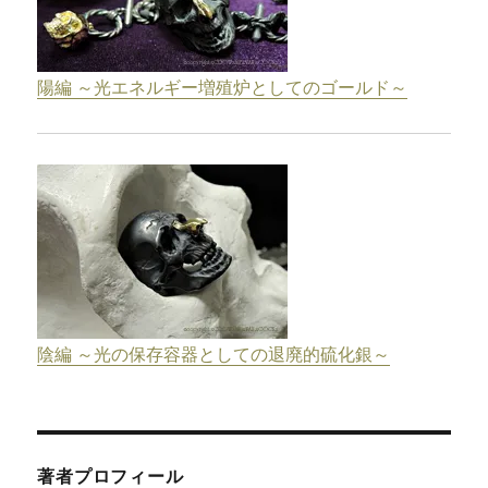
陽編 ～光エネルギー増殖炉としてのゴールド～
陰編 ～光の保存容器としての退廃的硫化銀～
著者プロフィール