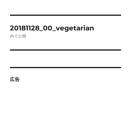
投
20181128_00_vegetarian
稿
内で公開
ナ
ビ
ゲ
広告
ー
シ
ョ
ン