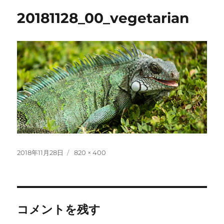
20181128_00_vegetarian
投
フ
2018年11月28日
820 × 400
稿
ル
日:
サ
イ
ズ
コメントを残す