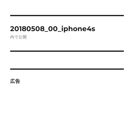
投
20180508_00_iphone4s
稿
内で公開
ナ
ビ
ゲ
広告
ー
シ
ョ
ン