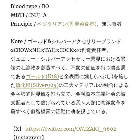
Blood type / BO
MBTI / INFJ-A
Principle /
ベジタリアン(乳卵菜食者)
、無宗教者
Note / ゴールド&シルバーアクセサリーブランド
xCROWxNILxTAILxCOCKxの創造責任者。
ジュエリー・シルバーアクセサリー業界における異
端の吐瀉物を創造すべく、不変の価値を持つ貴金属
である
ゴールド(K18)
と全表面に燻し(いぶし)を施し
た
硫化銀(Silver925)
の二大マテリアルの融合による
金字塔的世界観を打ち立て、金融資本主義社会の被
支配者として虐げられている我々人類に意識変革を
齎すべく叡智模索の活動に魂を投じている。
【X】
https://twitter.com/OMIZAKI_9602
【Instagram】