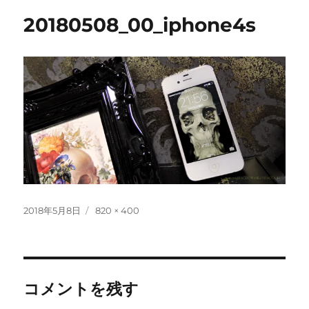
20180508_00_iphone4s
投
フ
2018年5月8日
820 × 400
稿
ル
日:
サ
イ
ズ
コメントを残す