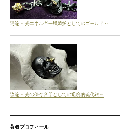
陽編 ～光エネルギー増殖炉としてのゴールド～
陰編 ～光の保存容器としての退廃的硫化銀～
著者プロフィール