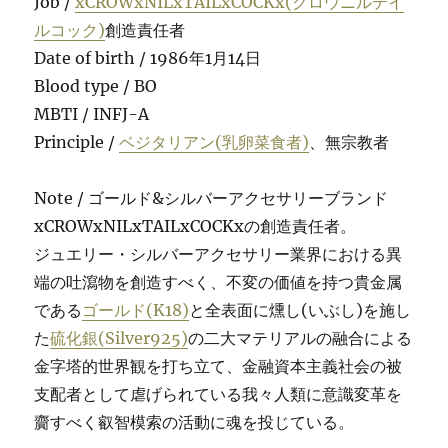
Job /
xCROWxNILxTAILxCOCKx(クロウニルテイ
ルコック)
創造責任者
Date of birth / 1986年1月14日
Blood type / BO
MBTI / INFJ-A
Principle /
ベジタリアン(乳卵菜食者)
、無宗教者
Note / ゴールド&シルバーアクセサリーブランド
xCROWxNILxTAILxCOCKxの創造責任者。
ジュエリー・シルバーアクセサリー業界における異
端の吐瀉物を創造すべく、不変の価値を持つ貴金属
である
ゴールド(K18)
と全表面に燻し(いぶし)を施し
た
硫化銀(Silver925)
の二大マテリアルの融合による
金字塔的世界観を打ち立て、金融資本主義社会の被
支配者として虐げられている我々人類に意識変革を
齎すべく叡智模索の活動に魂を投じている。