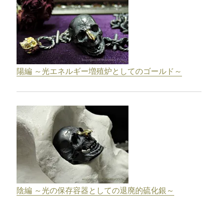
陽編 ～光エネルギー増殖炉としてのゴールド～
陰編 ～光の保存容器としての退廃的硫化銀～