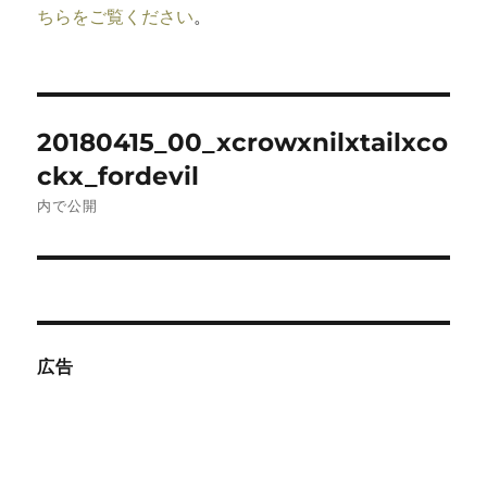
ちらをご覧ください
。
投
20180415_00_xcrowxnilxtailxco
稿
ckx_fordevil
ナ
内で公開
ビ
ゲ
ー
広告
シ
ョ
ン