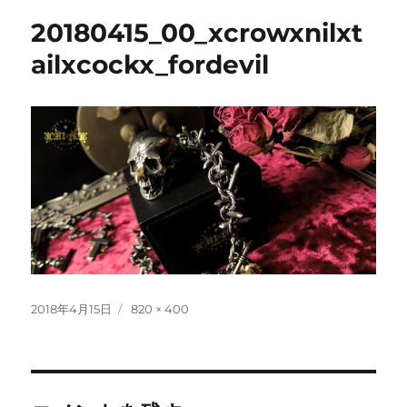
20180415_00_xcrowxnilxt
ailxcockx_fordevil
投
フ
2018年4月15日
820 × 400
稿
ル
日:
サ
イ
ズ