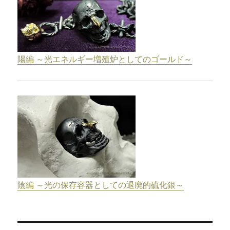
陽編 ～光エネルギー増殖炉としてのゴールド～
陰編 ～光の保存容器としての退廃的硫化銀～