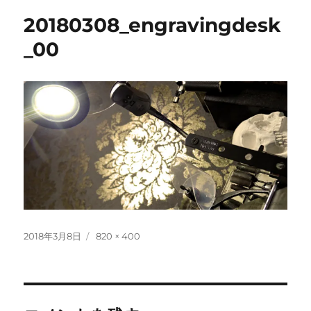
20180308_engravingdesk
_00
投
フ
2018年3月8日
820 × 400
稿
ル
日:
サ
イ
ズ