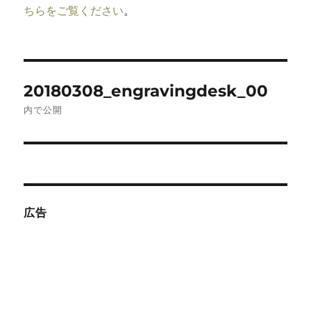
ちらをご覧ください
。
投
20180308_engravingdesk_00
稿
内で公開
ナ
ビ
ゲ
広告
ー
シ
ョ
ン