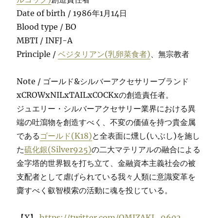
Date of birth / 1986年1月14日
Blood type / BO
MBTI / INFJ-A
Principle /
ベジタリアン(乳卵菜食者)
、無宗教者
Note / ゴールド&シルバーアクセサリーブランド
xCROWxNILxTAILxCOCKxの創造責任者。
ジュエリー・シルバーアクセサリー業界における異
端の吐瀉物を創造すべく、不変の価値を持つ貴金属
である
ゴールド(K18)
と全表面に燻し(いぶし)を施し
た
硫化銀(Silver925)
の二大マテリアルの融合による
金字塔的世界観を打ち立て、金融資本主義社会の被
支配者として虐げられている我々人類に意識変革を
齎すべく叡智模索の活動に魂を投じている。
【X】
https://twitter.com/OMIZAKI_9602