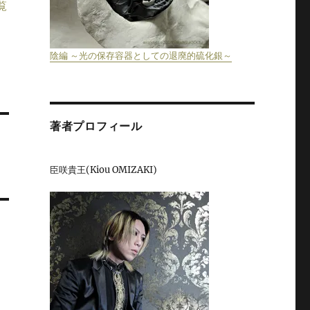
覧
陰編 ～光の保存容器としての退廃的硫化銀～
著者プロフィール
臣咲貴王(Kiou OMIZAKI)