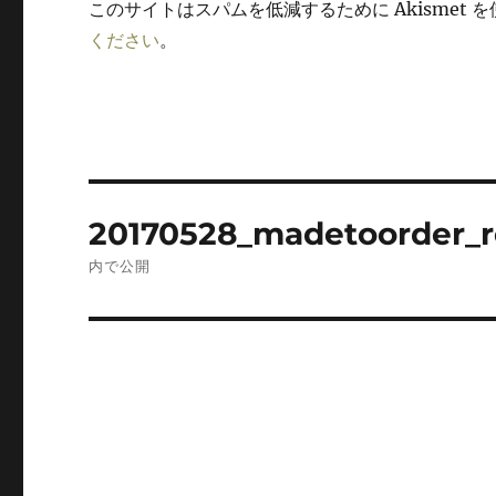
このサイトはスパムを低減するために Akismet 
ください
。
投
20170528_madetoorder_r
稿
内で公開
ナ
ビ
ゲ
ー
シ