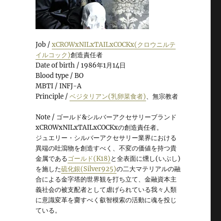
Job /
xCROWxNILxTAILxCOCKx(クロウニルテ
イルコック)
創造責任者
Date of birth / 1986年1月14日
Blood type / BO
MBTI / INFJ-A
Principle /
ベジタリアン(乳卵菜食者)
、無宗教者
Note / ゴールド&シルバーアクセサリーブランド
xCROWxNILxTAILxCOCKxの創造責任者。
ジュエリー・シルバーアクセサリー業界における
異端の吐瀉物を創造すべく、不変の価値を持つ貴
金属である
ゴールド(K18)
と全表面に燻し(いぶし)
を施した
硫化銀(Silver925)
の二大マテリアルの融
合による金字塔的世界観を打ち立て、金融資本主
義社会の被支配者として虐げられている我々人類
に意識変革を齎すべく叡智模索の活動に魂を投じ
ている。