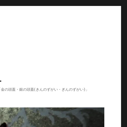
-
ログ「金の頭蓋・銀の頭蓋(きんのずがい・ぎんのずがい)」