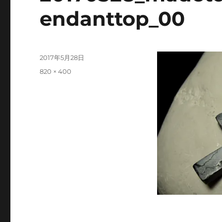
endanttop_00
投
2017年5月28日
稿
フ
820 × 400
日:
ル
サ
イ
ズ