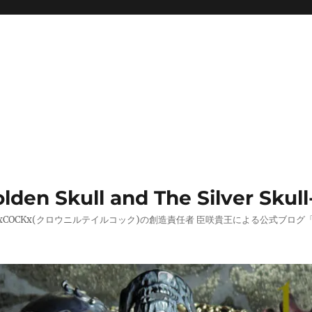
 Skull and The Silver Skull
AILxCOCKx(クロウニルテイルコック)の創造責任者 臣咲貴王による公式ブ