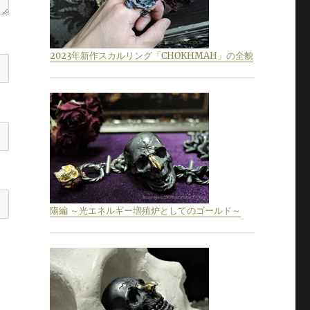
2023年新作スカルリング「CHOKHMAH」の全貌
陽編 ～光エネルギー増殖炉としてのゴールド～